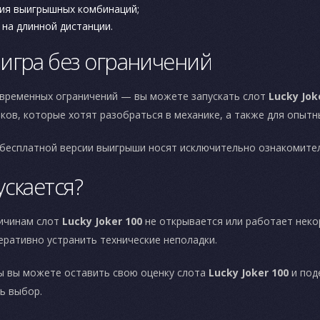
ия выигрышных комбинаций;
 на длинной дистанции.
 игра без ограничений
временных ограничений — вы можете запускать слот
Lucky Jok
ков, которые хотят разобраться в механике, а также для опытн
 бесплатной версии выигрыши носят исключительно ознакомител
ускается?
ричинам слот
Lucky Joker 100
не открывается или работает неко
еративно устранить технические неполадки.
ы вы можете оставить свою оценку слота
Lucky Joker 100
и под
ь выбор.