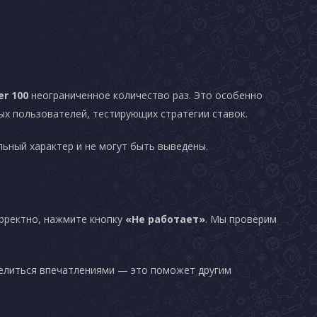
er 100
неограниченное количество раз. Это особенно
ых пользователей, тестирующих стратегии ставок.
ьный характер и не могут быть выведены.
рректно, нажмите кнопку
«Не работает»
. Мы проверим
елиться впечатлениями — это поможет другим