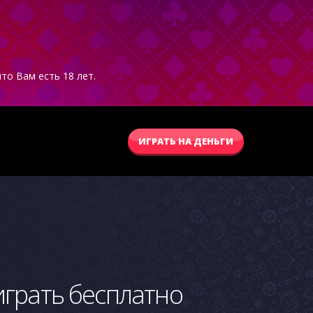
то Вам есть 18 лет.
ИГРАТЬ НА ДЕНЬГИ
 играть бесплатно