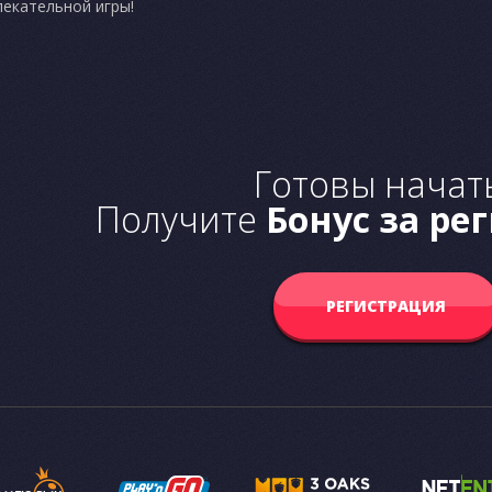
лекательной игры!
Готовы начат
Получите
Бонус за ре
РЕГИСТРАЦИЯ