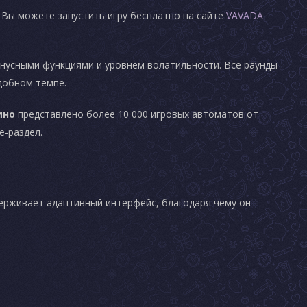
Вы можете запустить игру бесплатно на сайте
VAVADA
нусными функциями и уровнем волатильности. Все раунды
добном темпе.
ино
представлено более 10 000 игровых автоматов от
e-раздел.
ерживает адаптивный интерфейс, благодаря чему он