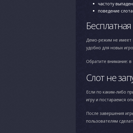
частоту выпаден
поведение слота
Бесплатная
Демо-режим не имеет 
удобно для новых игро
Обратите внимание: в
Слот не зап
Если по каким-либо п
игру и постараемся оп
После завершения игр
пользователям сделат