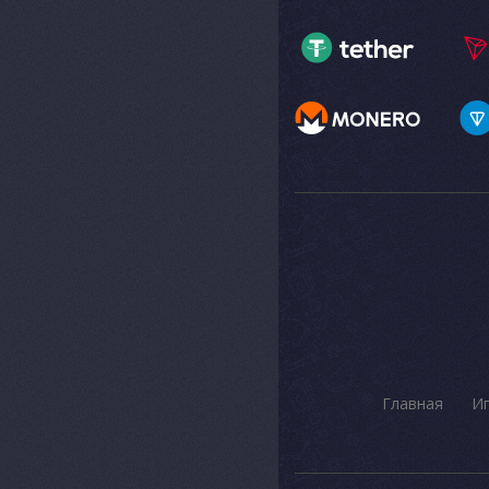
Главная
И