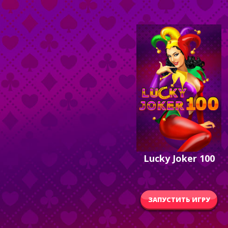
Lucky Joker 100
ЗАПУСТИТЬ ИГРУ