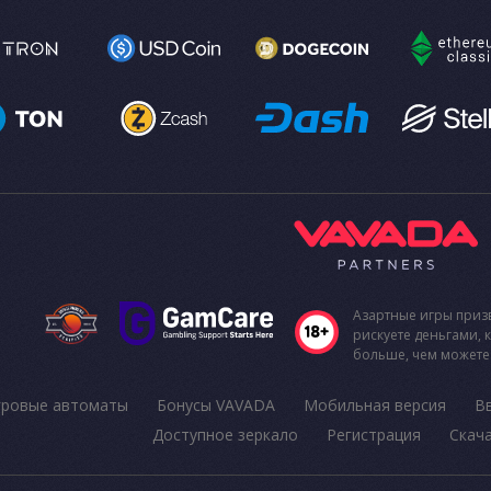
Азартные игры призв
рискуете деньгами, к
больше, чем можете 
гровые автоматы
Бонусы VAVADA
Мобильная версия
В
Доступное зеркало
Регистрация
Скач