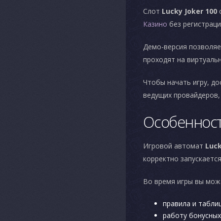
Слот
Lucky Joker 100
Казино
без регистраци
Демо-версия позволяе
проходят на виртуальн
Чтобы начать игру, д
ведущих провайдеров, 
Особенности
Игровой автомат
Luck
корректно запускается
Во время игры вы мож
правила и табли
работу бонусных