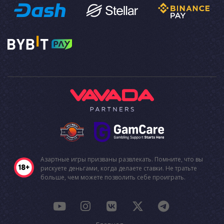
Азартные игры призваны развлекать. Помните, что вы
рискуете деньгами, когда делаете ставки. Не тратьте
больше, чем можете позволить себе проиграть.