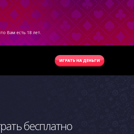
то Вам есть 18 лет.
ИГРАТЬ НА ДЕНЬГИ
играть бесплатно