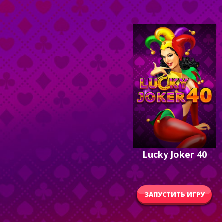
Lucky Joker 40
ЗАПУСТИТЬ ИГРУ