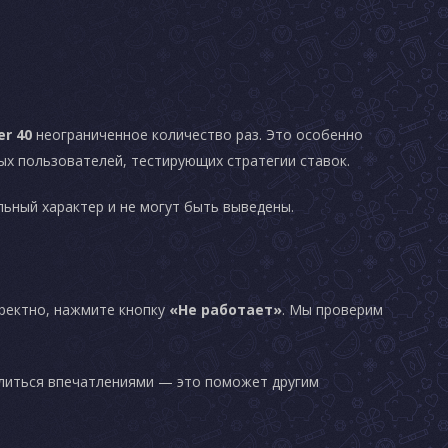
er 40
неограниченное количество раз. Это особенно
ых пользователей, тестирующих стратегии ставок.
ьный характер и не могут быть выведены.
ректно, нажмите кнопку
«Не работает»
. Мы проверим
литься впечатлениями — это поможет другим