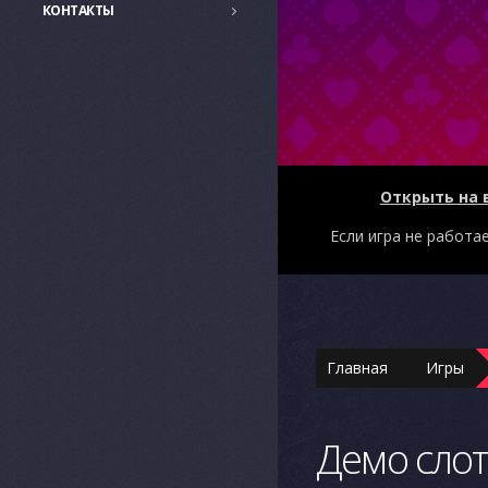
КОНТАКТЫ
Открыть на 
Если игра не работа
Главная
Игры
Демо слот