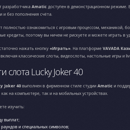
т разработчика
Amatic
доступен в демонстрационном режиме. В
и и без пополнения счёта.
т полностью ознакомиться с игровым процессом, механикой, бо
ые кредиты, поэтому вы ничем не рискуете и можете играть в у
остаточно нажать кнопку
«Играть»
. На платформе
VAVADA Каз
включая классические слоты, видеослоты, настольные игры и liv
 слота Lucky Joker 40
y Joker 40
выполнен в фирменном стиле студии
Amatic
и подде
 как на компьютере, так и на мобильных устройствах.
ете изучить:
цу выплат;
 раундов и специальных символов;