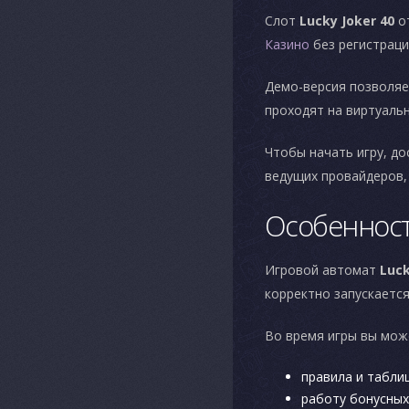
Слот
Lucky Joker 40
о
Казино
без регистраци
Демо-версия позволяе
проходят на виртуальн
Чтобы начать игру, д
ведущих провайдеров, 
Особенности
Игровой автомат
Luck
корректно запускается
Во время игры вы мож
правила и табли
работу бонусных