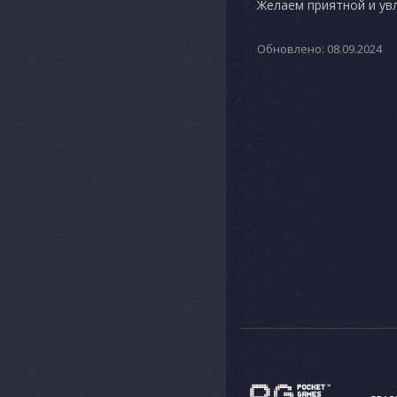
Желаем приятной и ув
Обновлено:
08.09.2024