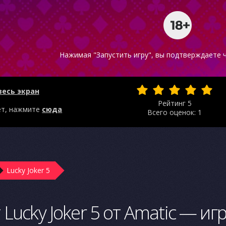
Нажимая "Запустить игру", вы подтверждаете ч
весь экран
Рейтинг
5
ет, нажмите
сюда
Всего оценок:
1
Lucky Joker 5
 Lucky Joker 5 от Amatic — иг