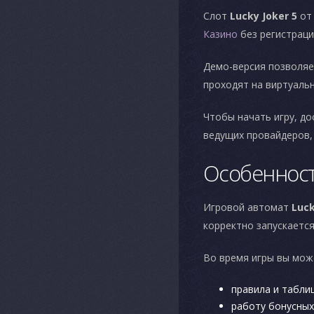
Слот
Lucky Joker 5
от
Казино
без регистраци
Демо-версия позволяе
проходят на виртуальн
Чтобы начать игру, д
ведущих провайдеров, 
Особенности
Игровой автомат
Luck
корректно запускается
Во время игры вы мож
правила и табли
работу бонусных