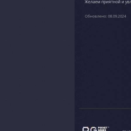
Желаем приятной и ув
Обновлено:
08.09.2024