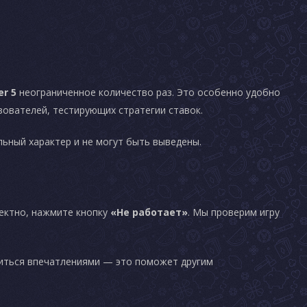
er 5
неограниченное количество раз. Это особенно удобно
зователей, тестирующих стратегии ставок.
ьный характер и не могут быть выведены.
ектно, нажмите кнопку
«Не работает»
. Мы проверим игру
иться впечатлениями — это поможет другим