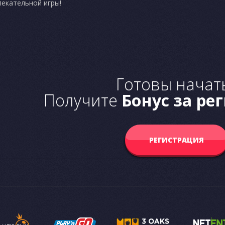
лекательной игры!
Готовы начат
Получите
Бонус за ре
РЕГИСТРАЦИЯ