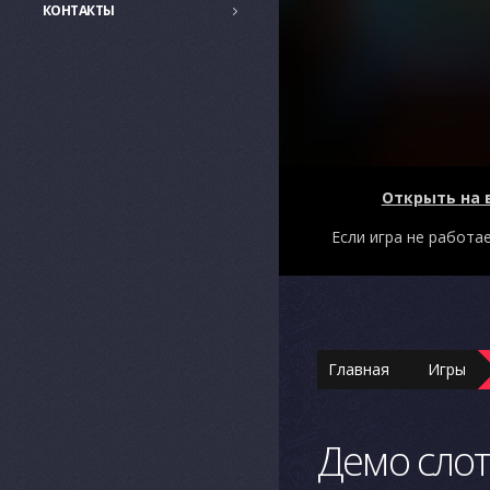
КОНТАКТЫ
Открыть на 
Если игра не работа
Главная
Игры
Демо слот