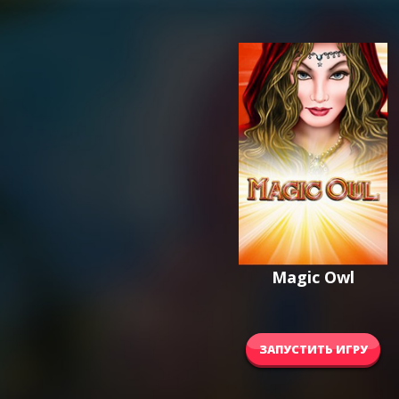
Magic Owl
ЗАПУСТИТЬ ИГРУ