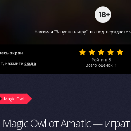
Нажимая "Запустить игру", вы подтверждаете ч
весь экран
Рейтинг
5
ет, нажмите
сюда
Всего оценок:
1
Magic Owl
 Magic Owl от Amatic — игра