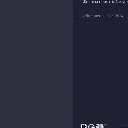
Желаем приятной и ув
Обновлено:
08.09.2024