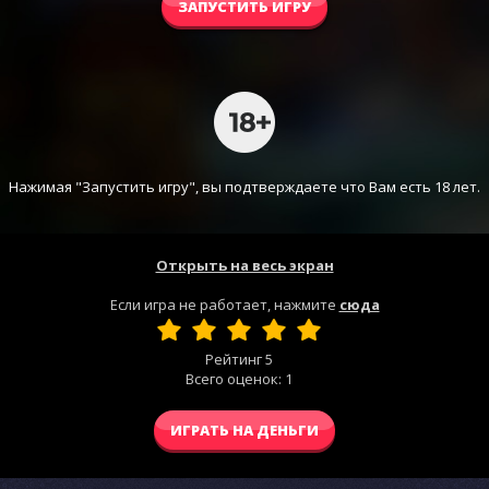
ЗАПУСТИТЬ ИГРУ
Нажимая "Запустить игру", вы подтверждаете что Вам есть 18 лет.
Открыть на весь экран
Если игра не работает, нажмите
сюда
Рейтинг
5
Всего оценок:
1
ИГРАТЬ НА ДЕНЬГИ