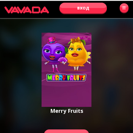
ВХОД
Merry Fruits