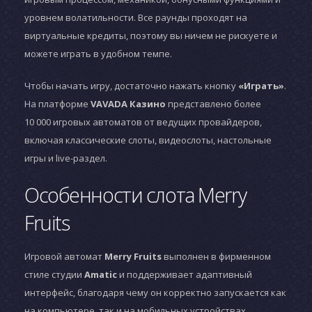
уровнем волатильности. Все раунды проходят на
виртуальные кредиты, поэтому вы ничем не рискуете и
можете играть в удобном темпе.
Чтобы начать игру, достаточно нажать кнопку
«Играть»
.
На платформе
VAVADA Казино
представлено более
10 000 игровых автоматов от ведущих провайдеров,
включая классические слоты, видеослоты, настольные
игры и live-раздел.
Особенности слота Merry
Fruits
Игровой автомат
Merry Fruits
выполнен в фирменном
стиле студии
Amatic
и поддерживает адаптивный
интерфейс, благодаря чему он корректно запускается как
на компьютере, так и на мобильных устройствах.