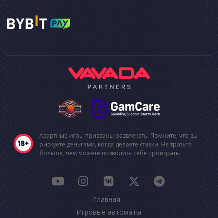
Азартные игры призваны развлекать. Помните, что вы
рискуете деньгами, когда делаете ставки. Не тратьте
больше, чем можете позволить себе проиграть.
Главная
Игровые автоматы