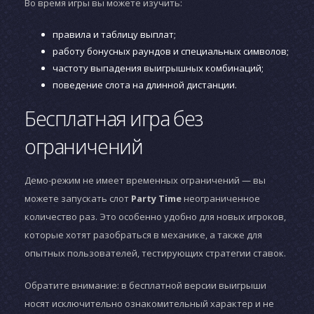
Во время игры вы можете изучить:
правила и таблицу выплат;
работу бонусных раундов и специальных символов;
частоту выпадения выигрышных комбинаций;
поведение слота на длинной дистанции.
Бесплатная игра без
ограничений
Демо-режим не имеет временных ограничений — вы
можете запускать слот
Party Time
неограниченное
количество раз. Это особенно удобно для новых игроков,
которые хотят разобраться в механике, а также для
опытных пользователей, тестирующих стратегии ставок.
Обратите внимание: в бесплатной версии выигрыши
носят исключительно ознакомительный характер и не