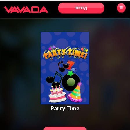
ВХОД
Party Time