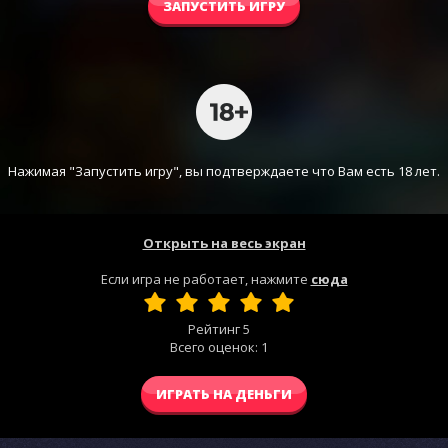
ЗАПУСТИТЬ ИГРУ
Нажимая "Запустить игру", вы подтверждаете что Вам есть 18 лет.
Открыть на весь экран
Если игра не работает, нажмите
сюда
Рейтинг
5
Всего оценок:
1
ИГРАТЬ НА ДЕНЬГИ