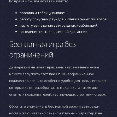
Во время игры вы можете изучить:
правила и таблицу выплат;
работу бонусных раундов и специальных символов;
частоту выпадения выигрышных комбинаций;
поведение слота на длинной дистанции.
Бесплатная игра без
ограничений
Демо-режим не имеет временных ограничений — вы
можете запускать слот
Red Chilli
неограниченное
количество раз. Это особенно удобно для новых игроков,
которые хотят разобраться в механике, а также для
опытных пользователей, тестирующих стратегии ставок.
Обратите внимание: в бесплатной версии выигрыши
носят исключительно ознакомительный характер и не