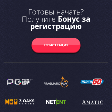
Готовы начать?
Получите
Бонус за
регистрацию
РЕГИСТРАЦИЯ