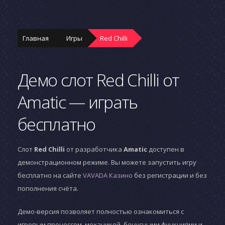
Главная
Игры
Red Chilli
Демо слот Red Chilli от
Amatic — играть
бесплатно
Слот
Red Chilli
от разработчика
Amatic
доступен в
демонстрационном режиме. Вы можете запустить игру
бесплатно на сайте
VAVADA Казино
без регистрации и без
пополнения счёта.
Демо-версия позволяет полностью ознакомиться с
игровым процессом, механикой, бонусными функциями и