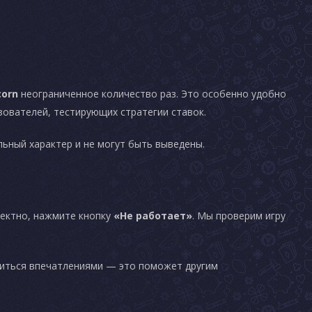
corn
неограниченное количество раз. Это особенно удобно
зователей, тестирующих стратегии ставок.
ьный характер и не могут быть выведены.
ректно, нажмите кнопку
«Не работает»
. Мы проверим игру
иться впечатлениями — это поможет другим