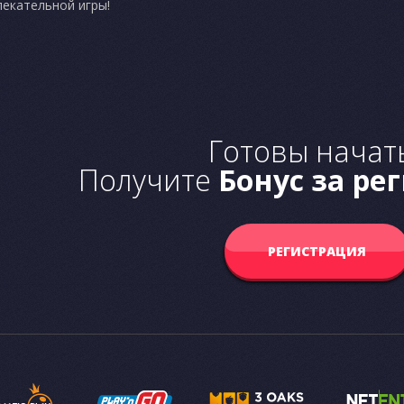
лекательной игры!
Готовы начат
Получите
Бонус за ре
РЕГИСТРАЦИЯ