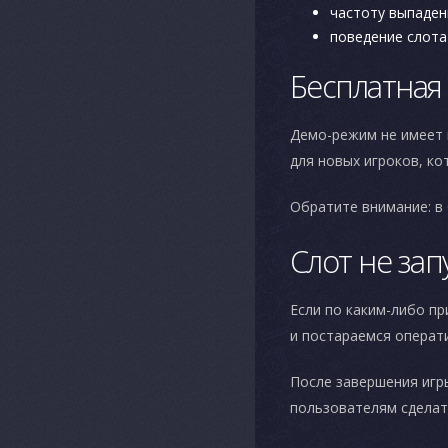
частоту выпаден
поведение слота
Бесплатная
Демо-режим не имеет 
для новых игроков, ко
Обратите внимание: в
Слот не зап
Если по каким-либо п
и постараемся операт
После завершения игр
пользователям сделат