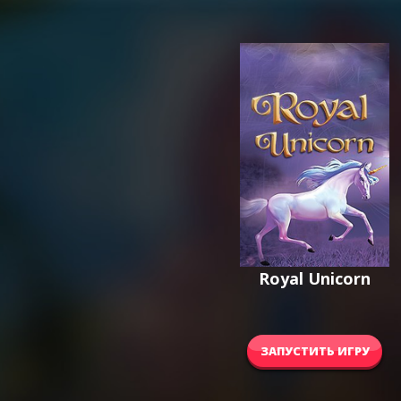
Royal Unicorn
ЗАПУСТИТЬ ИГРУ