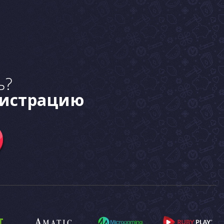
ь?
гистрацию