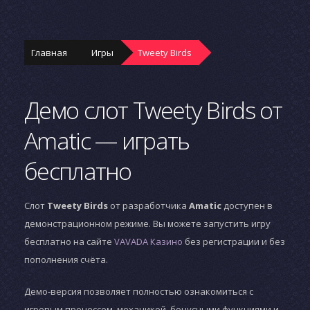
Главная
Игры
Tweety Birds
Демо слот Tweety Birds от
Amatic — играть
бесплатно
Слот
Tweety Birds
от разработчика
Amatic
доступен в
демонстрационном режиме. Вы можете запустить игру
бесплатно на сайте
VAVADA Казино
без регистрации и без
пополнения счёта.
Демо-версия позволяет полностью ознакомиться с
игровым процессом, механикой, бонусными функциями и