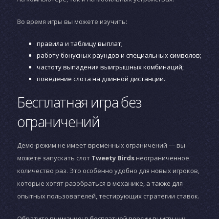
Во время игры вы можете изучить:
правила и таблицу выплат;
работу бонусных раундов и специальных символов;
частоту выпадения выигрышных комбинаций;
поведение слота на длинной дистанции.
Бесплатная игра без
ограничений
Демо-режим не имеет временных ограничений — вы
можете запускать слот
Tweety Birds
неограниченное
количество раз. Это особенно удобно для новых игроков,
которые хотят разобраться в механике, а также для
опытных пользователей, тестирующих стратегии ставок.
Обратите внимание: в бесплатной версии выигрыши