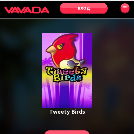
ВХОД
Tweety Birds