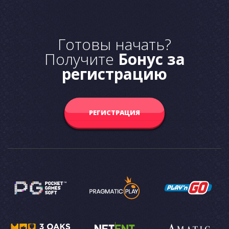
Готовы начать?
Получите
Бонус за
регистрацию
РЕГИСТРАЦИЯ