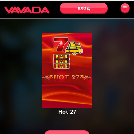
ВХОД
Hot 27