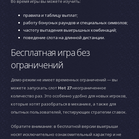
Во время игры вы можете изучить:
правила и таблицу выплат;
работу бонусных раундов и специальных символов;
частоту выпадения выигрышных комбинаций;
поведение слота на длинной дистанции.
Бесплатная игра без
ограничений
Демо-режим не имеет временных ограничений — вы
можете запускать слот
Hot 27
неограниченное
количество раз. Это особенно удобно для новых игроков,
которые хотят разобраться в механике, а также для
опытных пользователей, тестирующих стратегии ставок.
Обратите внимание: в бесплатной версии выигрыши
носят исключительно ознакомительный характер и не