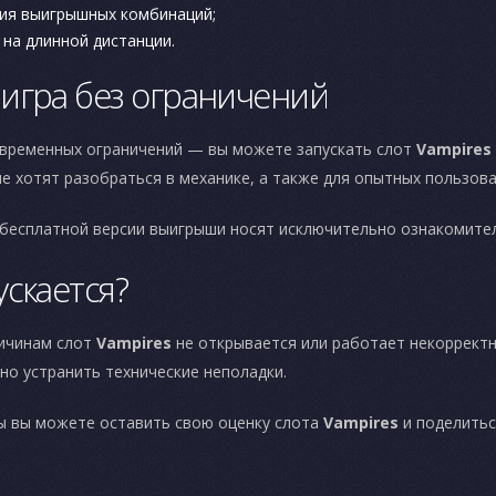
ия выигрышных комбинаций;
 на длинной дистанции.
 игра без ограничений
временных ограничений — вы можете запускать слот
Vampires
е хотят разобраться в механике, а также для опытных пользова
 бесплатной версии выигрыши носят исключительно ознакомител
ускается?
ричинам слот
Vampires
не открывается или работает некоррект
но устранить технические неполадки.
ы вы можете оставить свою оценку слота
Vampires
и поделитьс