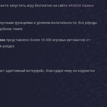
жете запустить игру бесплатно на сайте
VAVADA Казино
нусными функциями и уровнем волатильности. Все раунды
добном темпе.
ино
представлено более 10 000 игровых автоматов от
e-раздел.
ет адаптивный интерфейс, благодаря чему он корректно