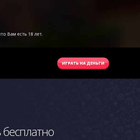
то Вам есть 18 лет.
ИГРАТЬ НА ДЕНЬГИ
ь бесплатно