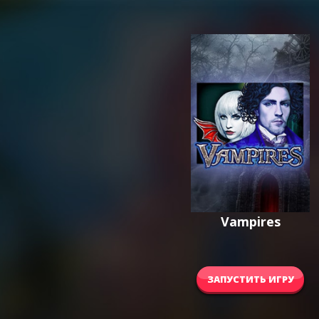
Vampires
ЗАПУСТИТЬ ИГРУ