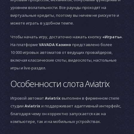
уровнем волатильности. Все раунды проходят на
виртуальные кредиты, поэтому вы ничем не рискуете и
можете играть в удобном темпе.
Чтобы начать игру, достаточно нажать кнопку
«Играть»
.
На платформе
VAVADA Казино
представлено более
10 000 игровых автоматов от ведущих провайдеров,
включая классические слоты, видеослоты, настольные
игры и live-раздел.
Особенности слота Aviatrix
Игровой автомат
Aviatrix
выполнен в фирменном стиле
студии
Aviatrix
и поддерживает адаптивный интерфейс,
благодаря чему он корректно запускается как на
компьютере, так и на мобильных устройствах.