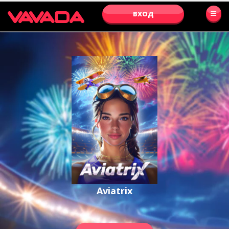
ВХОД
Aviatrix