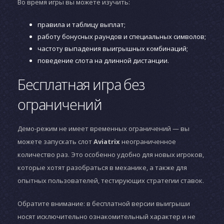
Во время игры вы можете изучить:
правила и таблицу выплат;
работу бонусных раундов и специальных символов;
частоту выпадения выигрышных комбинаций;
поведение слота на длинной дистанции.
Бесплатная игра без
ограничений
Демо-режим не имеет временных ограничений — вы
можете запускать слот
Aviatrix
неограниченное
количество раз. Это особенно удобно для новых игроков,
которые хотят разобраться в механике, а также для
опытных пользователей, тестирующих стратегии ставок.
Обратите внимание: в бесплатной версии выигрыши
носят исключительно ознакомительный характер и не