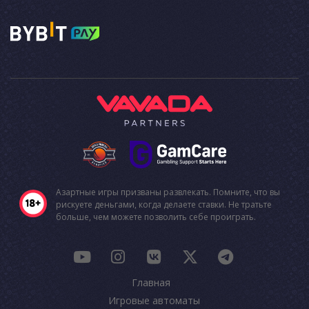
Азартные игры призваны развлекать. Помните, что вы
рискуете деньгами, когда делаете ставки. Не тратьте
больше, чем можете позволить себе проиграть.
Главная
Игровые автоматы