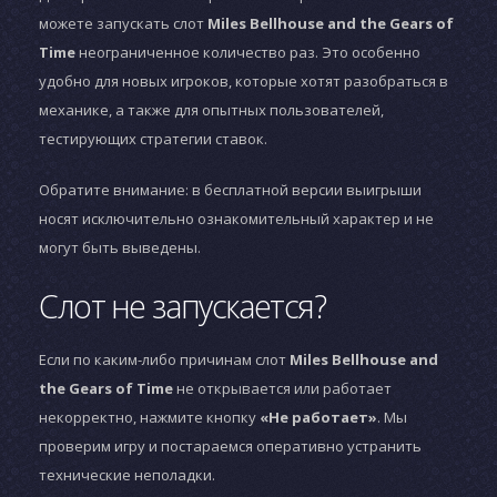
можете запускать слот
Miles Bellhouse and the Gears of
Time
неограниченное количество раз. Это особенно
удобно для новых игроков, которые хотят разобраться в
механике, а также для опытных пользователей,
тестирующих стратегии ставок.
Обратите внимание: в бесплатной версии выигрыши
носят исключительно ознакомительный характер и не
могут быть выведены.
Слот не запускается?
Если по каким-либо причинам слот
Miles Bellhouse and
the Gears of Time
не открывается или работает
некорректно, нажмите кнопку
«Не работает»
. Мы
проверим игру и постараемся оперативно устранить
технические неполадки.