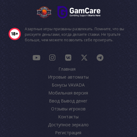
Азартные игры призваны развлекать. Помните, что вы
рискуете деньгами, когда делаете ставки. Не тратьте
больше, чем можете позволить себе проиграть.
Главная
Игровые автоматы
Бонусы VAVADA
Мобильная версия
Ввод Вывод денег
Отзывы игроков
Контакты
Доступное зеркало
Регистрация