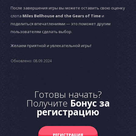
После завершения игры вы можете оставить свою оценку
слота
Miles Bellhouse and the Gears of Time
и
поделиться впечатлениями — это поможет другим
пользователям сделать выбор.
Желаем приятной и увлекательной игры!
Обновлено:
08.09.2024
Готовы начать?
Получите
Бонус за
регистрацию
РЕГИСТРАЦИЯ