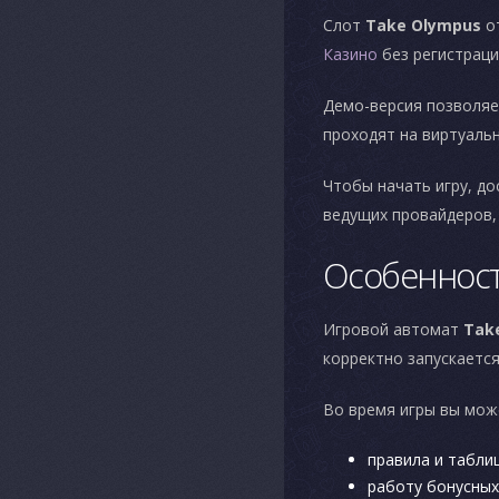
Слот
Take Olympus
о
Казино
без регистраци
Демо-версия позволяе
проходят на виртуальн
Чтобы начать игру, д
ведущих провайдеров, 
Особенност
Игровой автомат
Tak
корректно запускается
Во время игры вы мож
правила и табли
работу бонусных