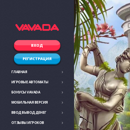
ВХОД
РЕГИСТРАЦИЯ
ГЛАВНАЯ
ИГРОВЫЕ АВТОМАТЫ
БОНУСЫ VAVADA
МОБИЛЬНАЯ ВЕРСИЯ
ВВОД ВЫВОД ДЕНЕГ
ОТЗЫВЫ ИГРОКОВ