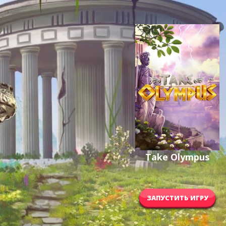
Take Olympus
ЗАПУСТИТЬ ИГРУ