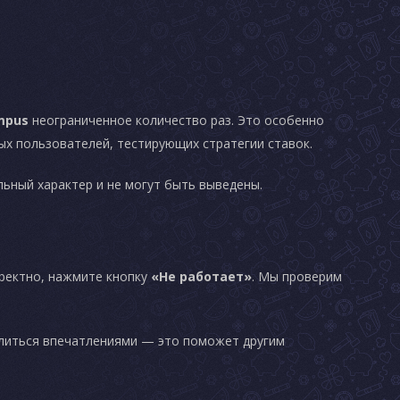
mpus
неограниченное количество раз. Это особенно
ых пользователей, тестирующих стратегии ставок.
ьный характер и не могут быть выведены.
ректно, нажмите кнопку
«Не работает»
. Мы проверим
литься впечатлениями — это поможет другим