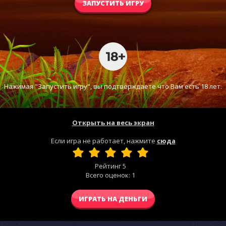
ЗАПУСТИТЬ ИГРУ
Нажимая "Запустить игру", вы подтверждаете что Вам есть 18 лет.
Открыть на весь экран
Если игра не работает, нажмите
сюда
Рейтинг
5
Всего оценок:
1
ИГРАТЬ НА ДЕНЬГИ