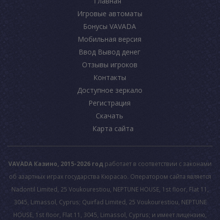
Главная
Игровые автоматы
Бонусы VAVADA
Мобильная версия
Ввод Вывод денег
Отзывы игроков
Контакты
Доступное зеркало
Регистрация
Скачать
Карта сайта
VAVADA Казино, 2015-2026 год
работает в соответствии с законами
об азартных играх государства Кюрасао. Оператором сайта является
Nadontil Limited, 25 Voukourestiou, NEPTUNE HOUSE, 1st floor, Flat 11,
3045, Limassol, Cyprus; Quirfad Limited, 25 Voukourestiou, NEPTUNE
HOUSE, 1st floor, Flat 11, 3045, Limassol, Cyprus; и имеет лицензию,