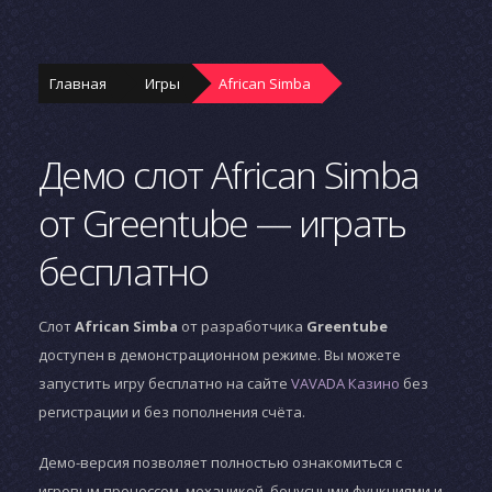
Главная
Игры
African Simba
Демо слот African Simba
от Greentube — играть
бесплатно
Слот
African Simba
от разработчика
Greentube
доступен в демонстрационном режиме. Вы можете
запустить игру бесплатно на сайте
VAVADA Казино
без
регистрации и без пополнения счёта.
Демо-версия позволяет полностью ознакомиться с
игровым процессом, механикой, бонусными функциями и