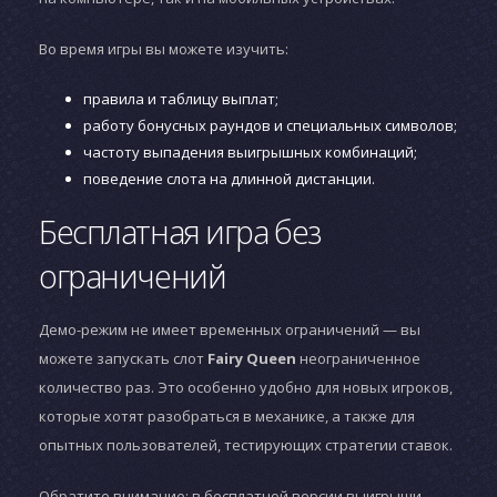
Во время игры вы можете изучить:
правила и таблицу выплат;
работу бонусных раундов и специальных символов;
частоту выпадения выигрышных комбинаций;
поведение слота на длинной дистанции.
Бесплатная игра без
ограничений
Демо-режим не имеет временных ограничений — вы
можете запускать слот
Fairy Queen
неограниченное
количество раз. Это особенно удобно для новых игроков,
которые хотят разобраться в механике, а также для
опытных пользователей, тестирующих стратегии ставок.
Обратите внимание: в бесплатной версии выигрыши