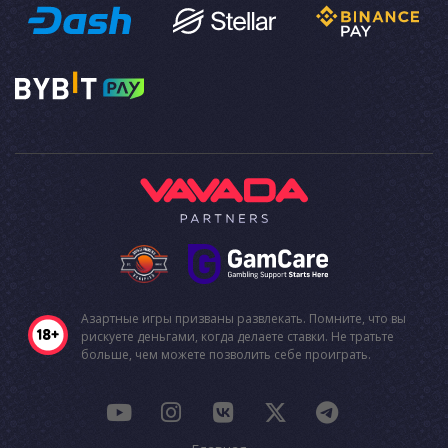
Азартные игры призваны развлекать. Помните, что вы
рискуете деньгами, когда делаете ставки. Не тратьте
больше, чем можете позволить себе проиграть.