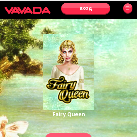
ВХОД
Fairy Queen