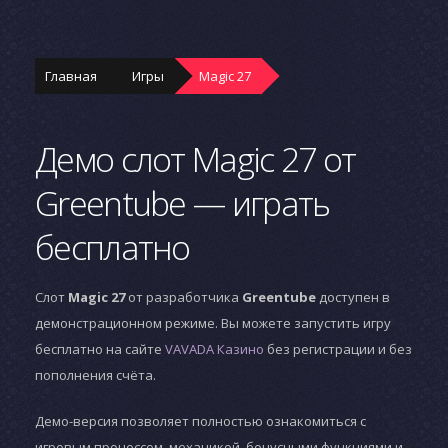
Главная
Игры
Magic 27
Демо слот Magic 27 от
Greentube — играть
бесплатно
Слот
Magic 27
от разработчика
Greentube
доступен в
демонстрационном режиме. Вы можете запустить игру
бесплатно на сайте
VAVADA Казино
без регистрации и без
пополнения счёта.
Демо-версия позволяет полностью ознакомиться с
игровым процессом, механикой, бонусными функциями и