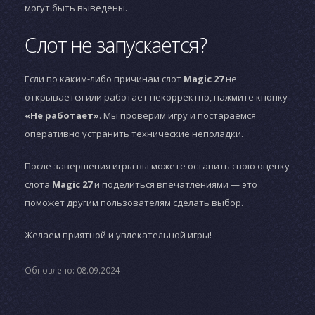
могут быть выведены.
Слот не запускается?
Если по каким-либо причинам слот
Magic 27
не
открывается или работает некорректно, нажмите кнопку
«Не работает»
. Мы проверим игру и постараемся
оперативно устранить технические неполадки.
После завершения игры вы можете оставить свою оценку
слота
Magic 27
и поделиться впечатлениями — это
поможет другим пользователям сделать выбор.
Желаем приятной и увлекательной игры!
Обновлено:
08.09.2024