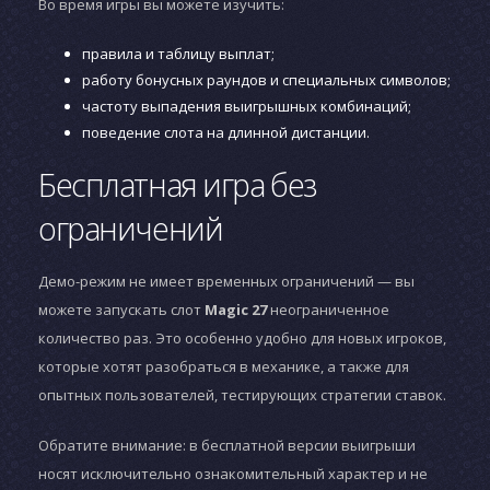
Во время игры вы можете изучить:
правила и таблицу выплат;
работу бонусных раундов и специальных символов;
частоту выпадения выигрышных комбинаций;
поведение слота на длинной дистанции.
Бесплатная игра без
ограничений
Демо-режим не имеет временных ограничений — вы
можете запускать слот
Magic 27
неограниченное
количество раз. Это особенно удобно для новых игроков,
которые хотят разобраться в механике, а также для
опытных пользователей, тестирующих стратегии ставок.
Обратите внимание: в бесплатной версии выигрыши
носят исключительно ознакомительный характер и не