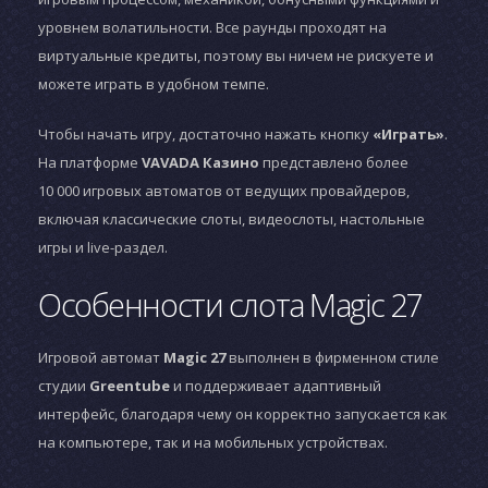
уровнем волатильности. Все раунды проходят на
виртуальные кредиты, поэтому вы ничем не рискуете и
можете играть в удобном темпе.
Чтобы начать игру, достаточно нажать кнопку
«Играть»
.
На платформе
VAVADA Казино
представлено более
10 000 игровых автоматов от ведущих провайдеров,
включая классические слоты, видеослоты, настольные
игры и live-раздел.
Особенности слота Magic 27
Игровой автомат
Magic 27
выполнен в фирменном стиле
студии
Greentube
и поддерживает адаптивный
интерфейс, благодаря чему он корректно запускается как
на компьютере, так и на мобильных устройствах.