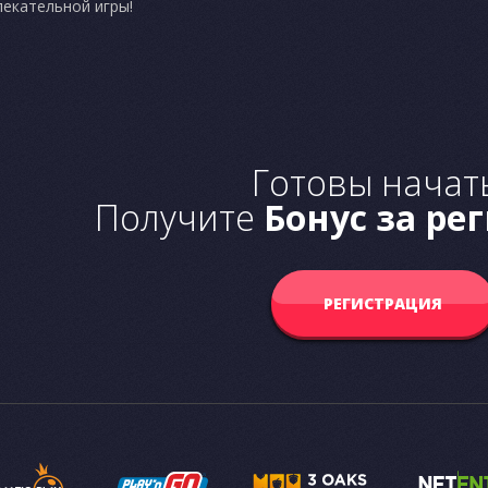
лекательной игры!
Готовы начат
Получите
Бонус за ре
РЕГИСТРАЦИЯ