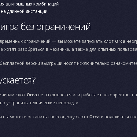
ия выигрышных комбинаций;
 на длинной дистанции.
 игра без ограничений
временных ограничений — вы можете запускать слот
Orca
неог
е хотят разобраться в механике, а также для опытных пользова
 бесплатной версии выигрыши носят исключительно ознакомител
ускается?
ричинам слот
Orca
не открывается или работает некорректно, н
но устранить технические неполадки.
ы вы можете оставить свою оценку слота
Orca
и поделиться вп