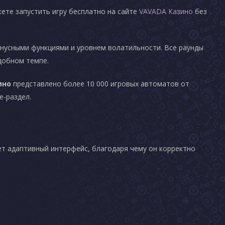
те запустить игру бесплатно на сайте
VAVADA Казино
без
нусными функциями и уровнем волатильности. Все раунды
добном темпе.
ино
представлено более 10 000 игровых автоматов от
e-раздел.
т адаптивный интерфейс, благодаря чему он корректно