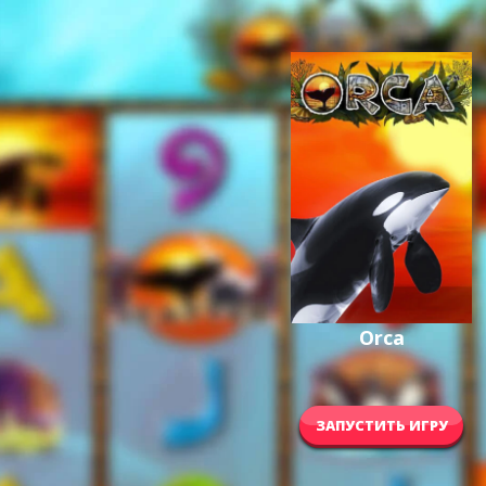
Orca
ЗАПУСТИТЬ ИГРУ