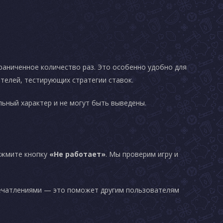
раниченное количество раз. Это особенно удобно для
телей, тестирующих стратегии ставок.
ьный характер и не могут быть выведены.
ажмите кнопку
«Не работает»
. Мы проверим игру и
ечатлениями — это поможет другим пользователям