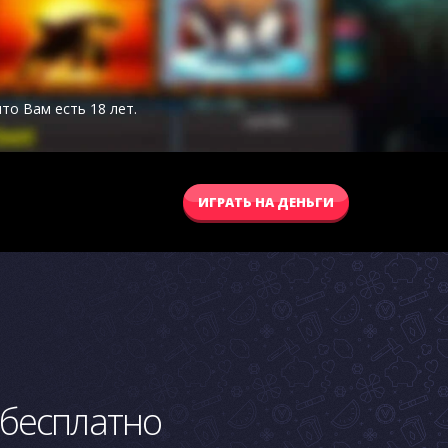
то Вам есть 18 лет.
ИГРАТЬ НА ДЕНЬГИ
 бесплатно