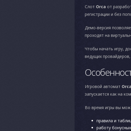
Слот
Orca
от разрабо
регистрации и без поп
Демо-версия позволяе
проходят на виртуальн
Чтобы начать игру, д
ведущих провайдеров, 
Особенност
Игровой автомат
Orc
запускается как на ко
Во время игры вы мож
правила и табли
работу бонусных