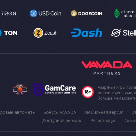
Азартные игры призв
рискуете деньгами, к
больше, чем можете 
гровые автоматы
Бонусы VAVADA
Мобильная версия
В
Доступное зеркало
Регистрация
Скач