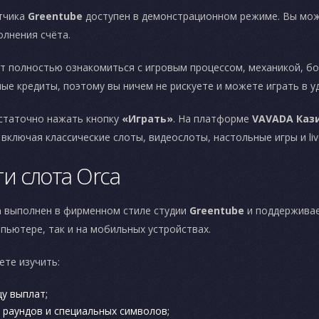
тчика
Greentube
доступен в демонстрационном режиме. Вы може
олнения счёта.
т полностью ознакомиться с игровым процессом, механикой, бо
ые кредиты, поэтому вы ничем не рискуете и можете играть в у
остаточно нажать кнопку
«Играть»
. На платформе
VAVADA Каз
включая классические слоты, видеослоты, настольные игры и liv
и слота Orca
a
выполнен в фирменном стиле студии
Greentube
и поддерживае
мпьютере, так и на мобильных устройствах.
ете изучить:
цу выплат;
 раундов и специальных символов;