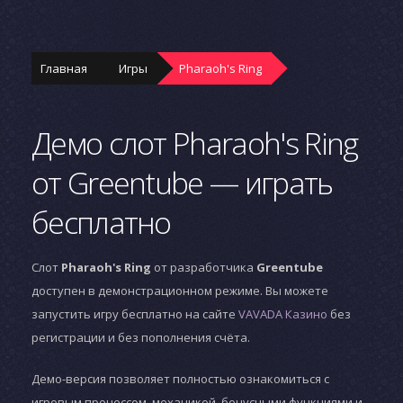
Главная
Игры
Pharaoh's Ring
Демо слот Pharaoh's Ring
от Greentube — играть
бесплатно
Слот
Pharaoh's Ring
от разработчика
Greentube
доступен в демонстрационном режиме. Вы можете
запустить игру бесплатно на сайте
VAVADA Казино
без
регистрации и без пополнения счёта.
Демо-версия позволяет полностью ознакомиться с
игровым процессом, механикой, бонусными функциями и