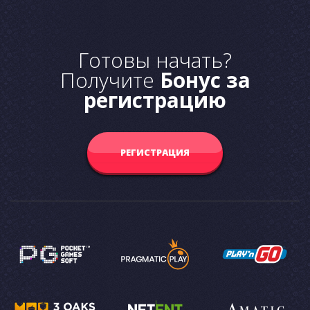
Готовы начать?
Получите
Бонус за
регистрацию
РЕГИСТРАЦИЯ