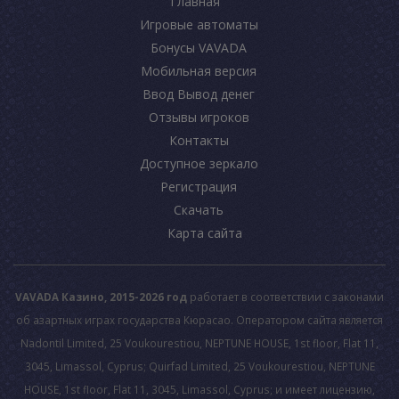
Главная
Игровые автоматы
Бонусы VAVADA
Мобильная версия
Ввод Вывод денег
Отзывы игроков
Контакты
Доступное зеркало
Регистрация
Скачать
Карта сайта
VAVADA Казино, 2015-2026 год
работает в соответствии с законами
об азартных играх государства Кюрасао. Оператором сайта является
Nadontil Limited, 25 Voukourestiou, NEPTUNE HOUSE, 1st floor, Flat 11,
3045, Limassol, Cyprus; Quirfad Limited, 25 Voukourestiou, NEPTUNE
HOUSE, 1st floor, Flat 11, 3045, Limassol, Cyprus; и имеет лицензию,