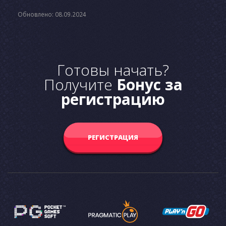
Обновлено:
08.09.2024
Готовы начать?
Получите
Бонус за
регистрацию
РЕГИСТРАЦИЯ