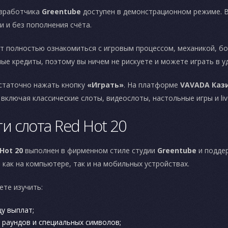
зработчика
Greentube
доступен в демонстрационном режиме. В
и и без пополнения счёта.
т полностью ознакомиться с игровым процессом, механикой, бо
ые кредиты, поэтому вы ничем не рискуете и можете играть в у
остаточно нажать кнопку
«Играть»
. На платформе
VAVADA Каз
включая классические слоты, видеослоты, настольные игры и liv
и слота Red Hot 20
Hot 20
выполнен в фирменном стиле студии
Greentube
и поддер
 как на компьютере, так и на мобильных устройствах.
ете изучить:
цу выплат;
 раундов и специальных символов;