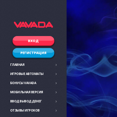
ВХОД
РЕГИСТРАЦИЯ
ГЛАВНАЯ
ИГРОВЫЕ АВТОМАТЫ
БОНУСЫ VAVADA
МОБИЛЬНАЯ ВЕРСИЯ
ВВОД ВЫВОД ДЕНЕГ
ОТЗЫВЫ ИГРОКОВ