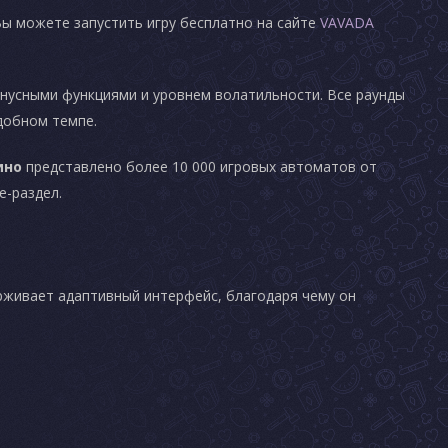
ы можете запустить игру бесплатно на сайте
VAVADA
нусными функциями и уровнем волатильности. Все раунды
добном темпе.
ино
представлено более 10 000 игровых автоматов от
e-раздел.
живает адаптивный интерфейс, благодаря чему он