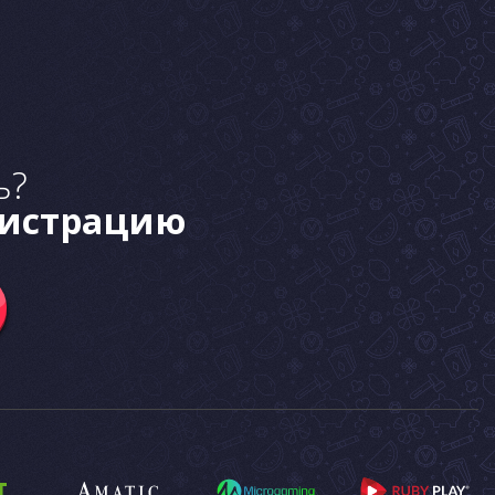
ь?
гистрацию