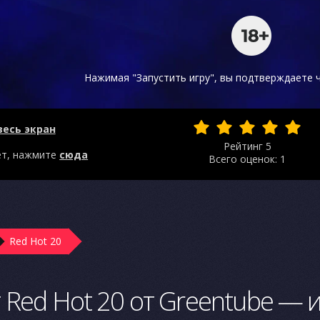
Нажимая "Запустить игру", вы подтверждаете ч
весь экран
Рейтинг
5
ет, нажмите
сюда
Всего оценок:
1
Red Hot 20
 Red Hot 20 от Greentube — 