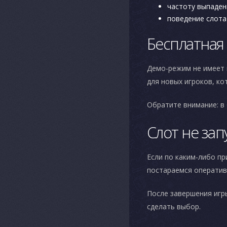
частоту выпаден
поведение слота
Бесплатная
Демо-режим не имеет 
для новых игроков, ко
Обратите внимание: в
Слот не зап
Если по каким-либо п
постараемся оператив
После завершения игр
сделать выбор.