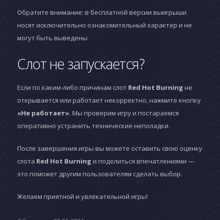
Обратите внимание: в бесплатной версии выигрыши
носят исключительно ознакомительный характер и не
могут быть выведены.
Слот не запускается?
Если по каким-либо причинам слот
Red Hot Burning
не
открывается или работает некорректно, нажмите кнопку
«Не работает»
. Мы проверим игру и постараемся
оперативно устранить технические неполадки.
После завершения игры вы можете оставить свою оценку
слота
Red Hot Burning
и поделиться впечатлениями —
это поможет другим пользователям сделать выбор.
Желаем приятной и увлекательной игры!