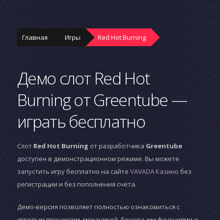
Главная
Игры
Red Hot Burning
Демо слот Red Hot
Burning от Greentube —
играть бесплатно
Слот
Red Hot Burning
от разработчика
Greentube
доступен в демонстрационном режиме. Вы можете
запустить игру бесплатно на сайте
VAVADA Казино
без
регистрации и без пополнения счёта.
Демо-версия позволяет полностью ознакомиться с
игровым процессом, механикой, бонусными функциями и