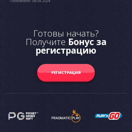
Обновлено:
08.09.2024
Готовы начать?
Получите
Бонус за
регистрацию
РЕГИСТРАЦИЯ