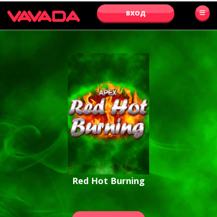
ВХОД
Red Hot Burning