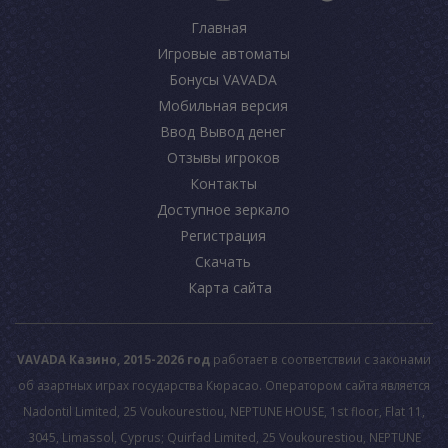
Главная
Игровые автоматы
Бонусы VAVADA
Мобильная версия
Ввод Вывод денег
Отзывы игроков
Контакты
Доступное зеркало
Регистрация
Скачать
Карта сайта
VAVADA Казино, 2015-2026 год
работает в соответствии с законами
об азартных играх государства Кюрасао. Оператором сайта является
Nadontil Limited, 25 Voukourestiou, NEPTUNE HOUSE, 1st floor, Flat 11,
3045, Limassol, Cyprus; Quirfad Limited, 25 Voukourestiou, NEPTUNE