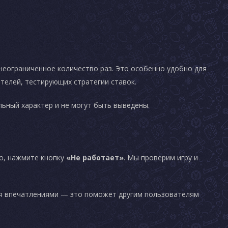
неограниченное количество раз. Это особенно удобно для
телей, тестирующих стратегии ставок.
ьный характер и не могут быть выведены.
о, нажмите кнопку
«Не работает»
. Мы проверим игру и
я впечатлениями — это поможет другим пользователям