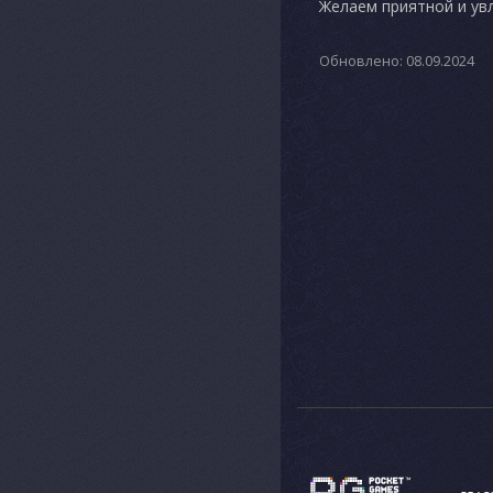
Желаем приятной и ув
Обновлено:
08.09.2024