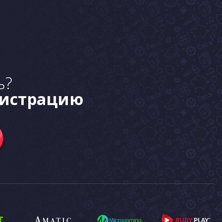
ь?
гистрацию