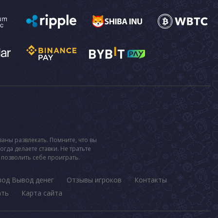
аны развлекать. Помните, что вы
огда делаете ставки. Не тратьте
позволить себе проиграть.
вод Вывод денег
Отзывы игроков
Контакты
ать
Карта сайта