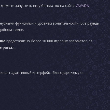
можете запустить игру бесплатно на сайте
VAVADA
нусными функциями и уровнем волатильности. Все раунды
добном темпе.
ино
представлено более 10 000 игровых автоматов от
e-раздел.
ивает адаптивный интерфейс, благодаря чему он