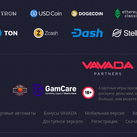
Азартные игры призв
рискуете деньгами, к
больше, чем можете 
гровые автоматы
Бонусы VAVADA
Мобильная версия
В
Доступное зеркало
Регистрация
Скач