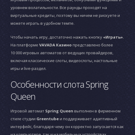
уровнем волатильности. Все раунды проходят на
виртуальные кредиты, поэтому вы ничем не рискуете и
можете играть в удобном темпе.
Чтобы начать игру, достаточно нажать кнопку
«Играть»
.
На платформе
VAVADA Казино
представлено более
10 000 игровых автоматов от ведущих провайдеров,
включая классические слоты, видеослоты, настольные
игры и live-раздел.
Особенности слота Spring
Queen
Игровой автомат
Spring Queen
выполнен в фирменном
стиле студии
Greentube
и поддерживает адаптивный
интерфейс, благодаря чему он корректно запускается как
на компьютере, так и на мобильных устройствах.