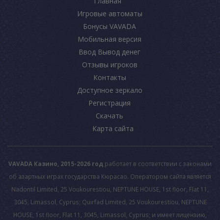
Главная
Игровые автоматы
Бонусы VAVADA
Мобильная версия
Ввод Вывод денег
Отзывы игроков
Контакты
Доступное зеркало
Регистрация
Скачать
Карта сайта
VAVADA Казино, 2015-2026 год
работает в соответствии с законами
об азартных играх государства Кюрасао. Оператором сайта является
Nadontil Limited, 25 Voukourestiou, NEPTUNE HOUSE, 1st floor, Flat 11,
3045, Limassol, Cyprus; Quirfad Limited, 25 Voukourestiou, NEPTUNE
HOUSE, 1st floor, Flat 11, 3045, Limassol, Cyprus; и имеет лицензию,