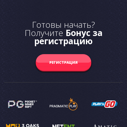
Готовы начать?
Получите
Бонус за
регистрацию
РЕГИСТРАЦИЯ