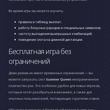
Во время игры вы можете изучить:
правила и таблицу выплат;
работу бонусных раундов и специальных символов;
частоту выпадения выигрышных комбинаций;
поведение слота на длинной дистанции.
Бесплатная игра без
ограничений
Демо-режим не имеет временных ограничений — вы
можете запускать слот
Summer Queen
неограниченное
количество раз. Это особенно удобно для новых игроков,
которые хотят разобраться в механике, а также для
опытных пользователей, тестирующих стратегии ставок.
Обратите внимание: в бесплатной версии выигрыши