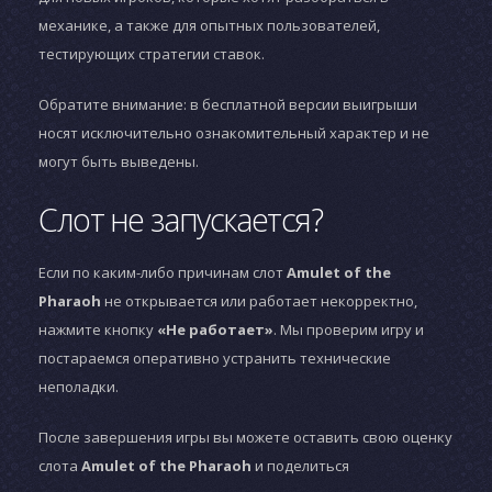
механике, а также для опытных пользователей,
тестирующих стратегии ставок.
Обратите внимание: в бесплатной версии выигрыши
носят исключительно ознакомительный характер и не
могут быть выведены.
Слот не запускается?
Если по каким-либо причинам слот
Amulet of the
Pharaoh
не открывается или работает некорректно,
нажмите кнопку
«Не работает»
. Мы проверим игру и
постараемся оперативно устранить технические
неполадки.
После завершения игры вы можете оставить свою оценку
слота
Amulet of the Pharaoh
и поделиться