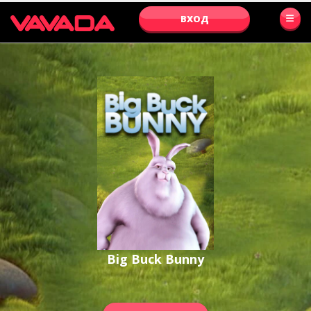
ВХОД
Big Buck Bunny