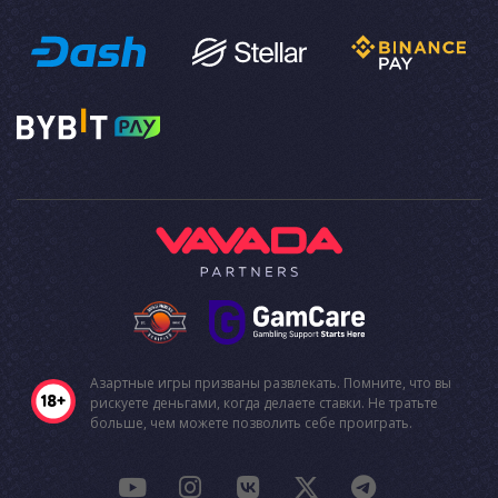
Азартные игры призваны развлекать. Помните, что вы
рискуете деньгами, когда делаете ставки. Не тратьте
больше, чем можете позволить себе проиграть.