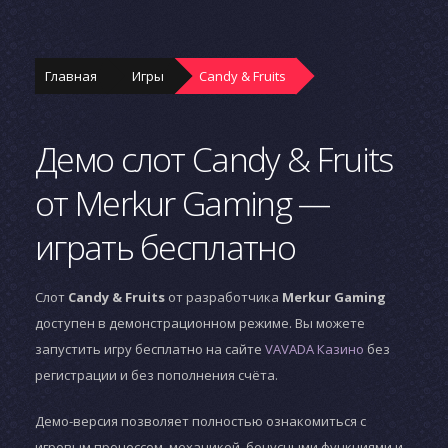
Главная
Игры
Candy & Fruits
Демо слот Candy & Fruits
от Merkur Gaming —
играть бесплатно
Слот
Candy & Fruits
от разработчика
Merkur Gaming
доступен в демонстрационном режиме. Вы можете
запустить игру бесплатно на сайте
VAVADA Казино
без
регистрации и без пополнения счёта.
Демо-версия позволяет полностью ознакомиться с
игровым процессом, механикой, бонусными функциями и