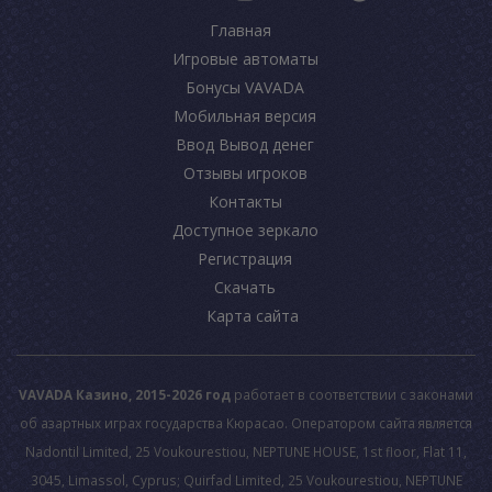
Главная
Игровые автоматы
Бонусы VAVADA
Мобильная версия
Ввод Вывод денег
Отзывы игроков
Контакты
Доступное зеркало
Регистрация
Скачать
Карта сайта
VAVADA Казино, 2015-2026 год
работает в соответствии с законами
об азартных играх государства Кюрасао. Оператором сайта является
Nadontil Limited, 25 Voukourestiou, NEPTUNE HOUSE, 1st floor, Flat 11,
3045, Limassol, Cyprus; Quirfad Limited, 25 Voukourestiou, NEPTUNE