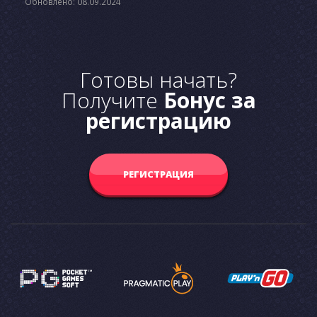
Обновлено:
08.09.2024
Готовы начать?
Получите
Бонус за
регистрацию
РЕГИСТРАЦИЯ