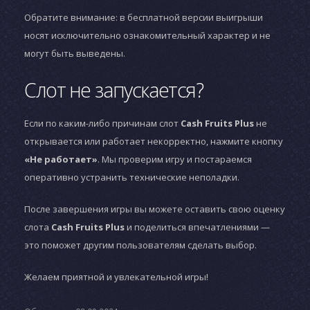
Обратите внимание: в бесплатной версии выигрыши
носят исключительно ознакомительный характер и не
могут быть выведены.
Слот не запускается?
Если по каким-либо причинам слот
Cash Fruits Plus
не
открывается или работает некорректно, нажмите кнопку
«Не работает»
. Мы проверим игру и постараемся
оперативно устранить технические неполадки.
После завершения игры вы можете оставить свою оценку
слота
Cash Fruits Plus
и поделиться впечатлениями —
это поможет другим пользователям сделать выбор.
Желаем приятной и увлекательной игры!