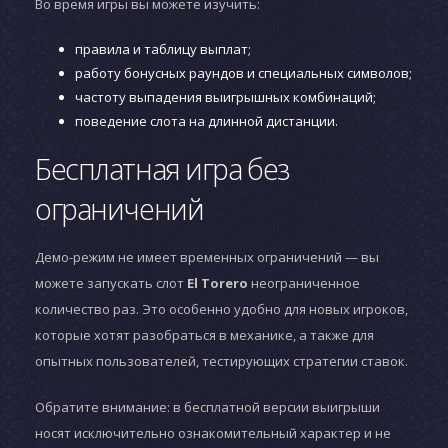
Во время игры вы можете изучить:
правила и таблицу выплат;
работу бонусных раундов и специальных символов;
частоту выпадения выигрышных комбинаций;
поведение слота на длинной дистанции.
Бесплатная игра без
ограничений
Демо-режим не имеет временных ограничений — вы
можете запускать слот
El Torero
неограниченное
количество раз. Это особенно удобно для новых игроков,
которые хотят разобраться в механике, а также для
опытных пользователей, тестирующих стратегии ставок.
Обратите внимание: в бесплатной версии выигрыши
носят исключительно ознакомительный характер и не