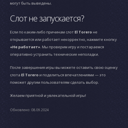
могут быть выведены.
Слот не запускается?
Если по каким-либо причинам слот
El Torero
не
открывается или работает некорректно, нажмите кнопку
«Не работает»
. Мы проверим игру и постараемся
оперативно устранить технические неполадки.
После завершения игры вы можете оставить свою оценку
слота
El Torero
и поделиться впечатлениями — это
поможет другим пользователям сделать выбор.
Желаем приятной и увлекательной игры!
Обновлено:
08.09.2024