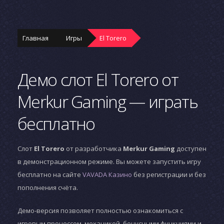
Главная
Игры
El Torero
Демо слот El Torero от
Merkur Gaming — играть
бесплатно
Слот
El Torero
от разработчика
Merkur Gaming
доступен
в демонстрационном режиме. Вы можете запустить игру
бесплатно на сайте
VAVADA Казино
без регистрации и без
пополнения счёта.
Демо-версия позволяет полностью ознакомиться с
игровым процессом, механикой, бонусными функциями и