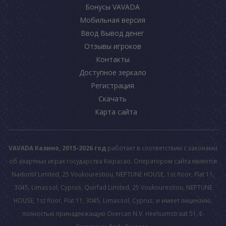
Бонусы VAVADA
Мобильная версия
Ввод Вывод денег
Отзывы игроков
Контакты
Доступное зеркало
Регистрация
Скачать
Карта сайта
VAVADA Казино, 2015-2026 год
работает в соответствии с законами
об азартных играх государства Кюрасао. Оператором сайта является
Nadontil Limited, 25 Voukourestiou, NEPTUNE HOUSE, 1st floor, Flat 11,
3045, Limassol, Cyprus; Quirfad Limited, 25 Voukourestiou, NEPTUNE
HOUSE, 1st floor, Flat 11, 3045, Limassol, Cyprus; и имеет лицензию,
полностью принадлежащую Overcan N.V. Heelsumstraat 51, E-