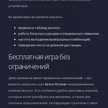
устройствах.
Во время игры вы можете изучить:
правила и таблицу выплат;
работу бонусных раундов и специальных символов;
частоту выпадения выигрышных комбинаций;
поведение слота на длинной дистанции.
Бесплатная игра без
ограничений
Демо-режим не имеет временных ограничений — вы
можете запускать слот
Extra 10 Liner
неограниченное
количество раз. Это особенно удобно для новых игроков,
которые хотят разобраться в механике, а также для
опытных пользователей, тестирующих стратегии ставок.