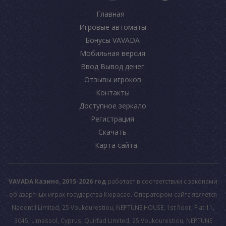
Главная
Игровые автоматы
Бонусы VAVADA
Мобильная версия
Ввод Вывод денег
Отзывы игроков
Контакты
Доступное зеркало
Регистрация
Скачать
Карта сайта
VAVADA Казино, 2015-2026 год
работает в соответствии с законами
об азартных играх государства Кюрасао. Оператором сайта является
Nadontil Limited, 25 Voukourestiou, NEPTUNE HOUSE, 1st floor, Flat 11,
3045, Limassol, Cyprus; Quirfad Limited, 25 Voukourestiou, NEPTUNE