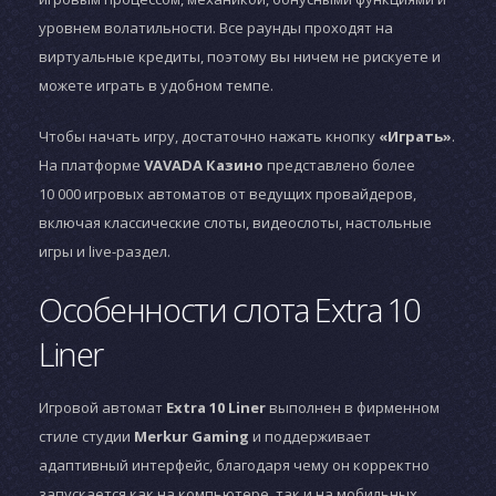
уровнем волатильности. Все раунды проходят на
виртуальные кредиты, поэтому вы ничем не рискуете и
можете играть в удобном темпе.
Чтобы начать игру, достаточно нажать кнопку
«Играть»
.
На платформе
VAVADA Казино
представлено более
10 000 игровых автоматов от ведущих провайдеров,
включая классические слоты, видеослоты, настольные
игры и live-раздел.
Особенности слота Extra 10
Liner
Игровой автомат
Extra 10 Liner
выполнен в фирменном
стиле студии
Merkur Gaming
и поддерживает
адаптивный интерфейс, благодаря чему он корректно
запускается как на компьютере, так и на мобильных