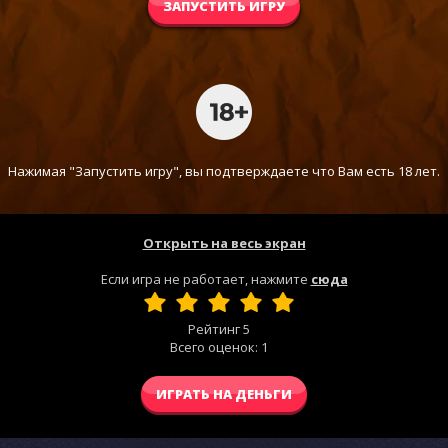
ЗАПУСТИТЬ ИГРУ
Нажимая "Запустить игру", вы подтверждаете что Вам есть 18 лет.
Открыть на весь экран
Если игра не работает, нажмите
сюда
Рейтинг
5
Всего оценок:
1
ИГРАТЬ НА ДЕНЬГИ