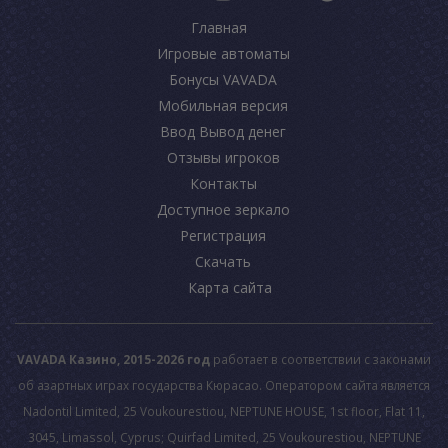
Главная
Игровые автоматы
Бонусы VAVADA
Мобильная версия
Ввод Вывод денег
Отзывы игроков
Контакты
Доступное зеркало
Регистрация
Скачать
Карта сайта
VAVADA Казино, 2015-2026 год
работает в соответствии с законами
об азартных играх государства Кюрасао. Оператором сайта является
Nadontil Limited, 25 Voukourestiou, NEPTUNE HOUSE, 1st floor, Flat 11,
3045, Limassol, Cyprus; Quirfad Limited, 25 Voukourestiou, NEPTUNE