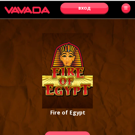
ВХОД
Fire of Egypt