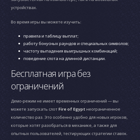
устройствах.
Во время игры вы можете изучить:
правила и таблицу выплат;
работу бонусных раундов и специальных символов;
частоту выпадения выигрышных комбинаций;
поведение слота на длинной дистанции.
Бесплатная игра без
ограничений
Демо-режим не имеет временных ограничений — вы
можете запускать слот
Fire of Egypt
неограниченное
количество раз. Это особенно удобно для новых игроков,
которые хотят разобраться в механике, а также для
опытных пользователей, тестирующих стратегии ставок.