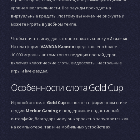
уровнем волатильности. Все раунды проходят на
виртуальные кредиты, поэтому вы ничем не рискуете и
можете играть в удобном темпе.
Чтобы начать игру, достаточно нажать кнопку
«Играть»
.
На платформе
VAVADA Казино
представлено более
10 000 игровых автоматов от ведущих провайдеров,
включая классические слоты, видеослоты, настольные
игры и live-раздел.
Особенности слота Gold Cup
Игровой автомат
Gold Cup
выполнен в фирменном стиле
студии
Merkur Gaming
и поддерживает адаптивный
интерфейс, благодаря чему он корректно запускается как
на компьютере, так и на мобильных устройствах.