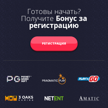
Готовы начать?
Получите
Бонус за
регистрацию
РЕГИСТРАЦИЯ