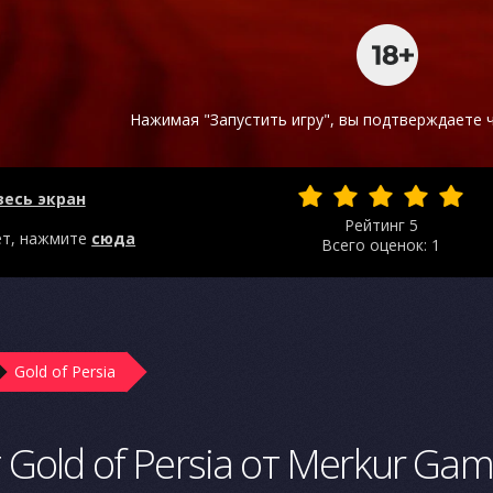
Нажимая "Запустить игру", вы подтверждаете ч
весь экран
Рейтинг
5
ет, нажмите
сюда
Всего оценок:
1
Gold of Persia
 Gold of Persia от Merkur Ga