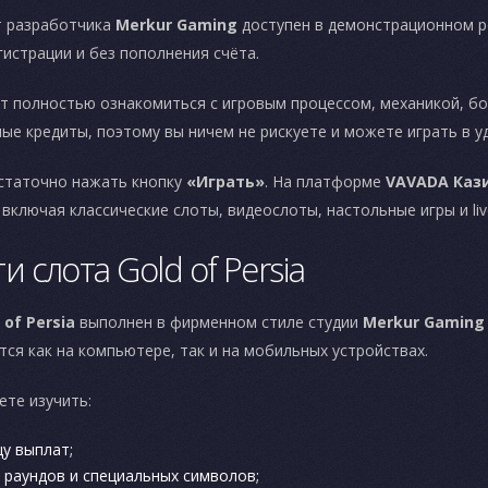
 разработчика
Merkur Gaming
доступен в демонстрационном ре
гистрации и без пополнения счёта.
т полностью ознакомиться с игровым процессом, механикой, бо
ые кредиты, поэтому вы ничем не рискуете и можете играть в у
остаточно нажать кнопку
«Играть»
. На платформе
VAVADA Каз
включая классические слоты, видеослоты, настольные игры и liv
 слота Gold of Persia
 of Persia
выполнен в фирменном стиле студии
Merkur Gaming
тся как на компьютере, так и на мобильных устройствах.
ете изучить:
цу выплат;
 раундов и специальных символов;