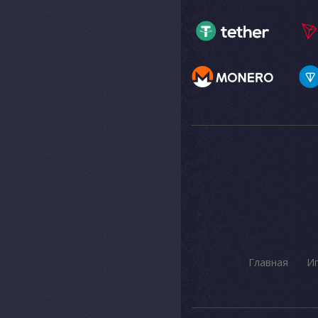
Главная
И