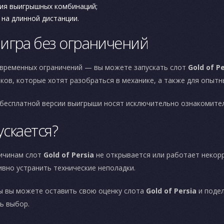
ия выигрышных комбинаций;
 на длинной дистанции.
 игра без ограничений
временных ограничений — вы можете запускать слот
Gold of P
ков, которые хотят разобраться в механике, а также для опытн
 бесплатной версии выигрыши носят исключительно ознакомител
ускается?
ричинам слот
Gold of Persia
не открывается или работает некор
ивно устранить технические неполадки.
ы вы можете оставить свою оценку слота
Gold of Persia
и поде
ь выбор.