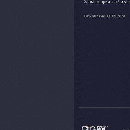
Желаем приятной и ув
Обновлено:
08.09.2024