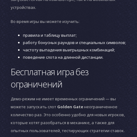
устройствах.
Во время игры вы можете изучить:
правила и таблицу выплат;
работу бонусных раундов и специальных символов;
частоту выпадения выигрышных комбинаций;
поведение слота на длинной дистанции.
Бесплатная игра без
ограничений
Демо-режим не имеет временных ограничений — вы
можете запускать слот
Golden Gate
неограниченное
количество раз. Это особенно удобно для новых игроков,
которые хотят разобраться в механике, а также для
опытных пользователей, тестирующих стратегии ставок.