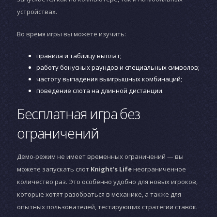
устройствах.
Во время игры вы можете изучить:
правила и таблицу выплат;
работу бонусных раундов и специальных символов;
частоту выпадения выигрышных комбинаций;
поведение слота на длинной дистанции.
Бесплатная игра без
ограничений
Демо-режим не имеет временных ограничений — вы
можете запускать слот
Knight's Life
неограниченное
количество раз. Это особенно удобно для новых игроков,
которые хотят разобраться в механике, а также для
опытных пользователей, тестирующих стратегии ставок.