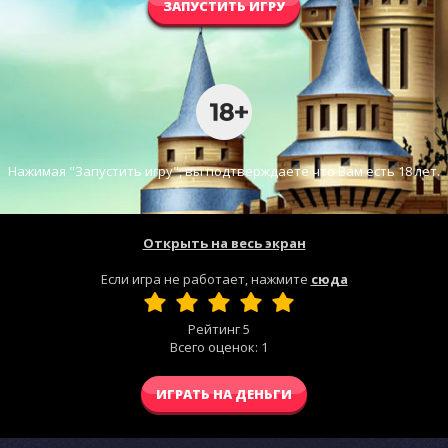
ЗАПУСТИТЬ ИГРУ
Нажимая "Запустить игру", вы подтверждаете что Вам есть 18 лет.
Открыть на весь экран
Если игра не работает, нажмите
сюда
Рейтинг
5
Всего оценок:
1
ИГРАТЬ НА ДЕНЬГИ