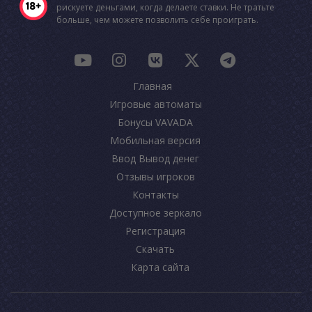
рискуете деньгами, когда делаете ставки. Не тратьте
больше, чем можете позволить себе проиграть.
Главная
Игровые автоматы
Бонусы VAVADA
Мобильная версия
Ввод Вывод денег
Отзывы игроков
Контакты
Доступное зеркало
Регистрация
Скачать
Карта сайта