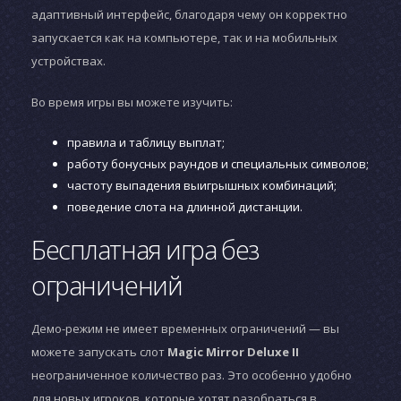
адаптивный интерфейс, благодаря чему он корректно
запускается как на компьютере, так и на мобильных
устройствах.
Во время игры вы можете изучить:
правила и таблицу выплат;
работу бонусных раундов и специальных символов;
частоту выпадения выигрышных комбинаций;
поведение слота на длинной дистанции.
Бесплатная игра без
ограничений
Демо-режим не имеет временных ограничений — вы
можете запускать слот
Magic Mirror Deluxe II
неограниченное количество раз. Это особенно удобно
для новых игроков, которые хотят разобраться в