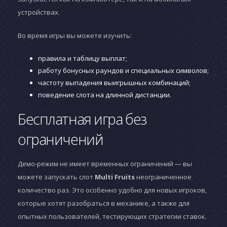
устройствах.
Во время игры вы можете изучить:
правила и таблицу выплат;
работу бонусных раундов и специальных символов;
частоту выпадения выигрышных комбинаций;
поведение слота на длинной дистанции.
Бесплатная игра без
ограничений
Демо-режим не имеет временных ограничений — вы
можете запускать слот
Multi Fruits
неограниченное
количество раз. Это особенно удобно для новых игроков,
которые хотят разобраться в механике, а также для
опытных пользователей, тестирующих стратегии ставок.