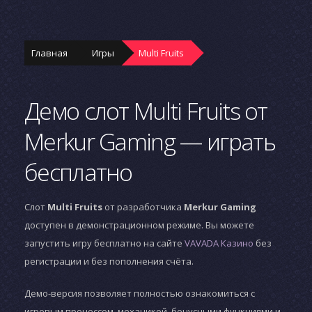
Главная
Игры
Multi Fruits
Демо слот Multi Fruits от
Merkur Gaming — играть
бесплатно
Слот
Multi Fruits
от разработчика
Merkur Gaming
доступен в демонстрационном режиме. Вы можете
запустить игру бесплатно на сайте
VAVADA Казино
без
регистрации и без пополнения счёта.
Демо-версия позволяет полностью ознакомиться с
игровым процессом, механикой, бонусными функциями и