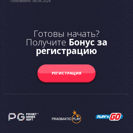
Обновлено:
08.09.2024
Готовы начать?
Получите
Бонус за
регистрацию
РЕГИСТРАЦИЯ