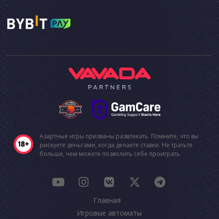
Азартные игры призваны развлекать. Помните, что вы
рискуете деньгами, когда делаете ставки. Не тратьте
больше, чем можете позволить себе проиграть.
Главная
Игровые автоматы