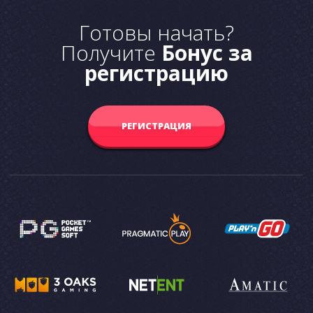
Готовы начать?
Получите
Бонус за
регистрацию
РЕГИСТРАЦИЯ