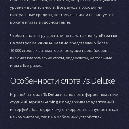
уровнем волатильности. Все раунды проходят на
виртуальные кредиты, поэтому вы ничем не рискуете и
можете играть в удобном темпе.
Чтобы начать игру, достаточно нажать кнопку
«Играть»
.
На платформе
VAVADA Казино
представлено более
10 000 игровых автоматов от ведущих провайдеров,
включая классические слоты, видеослоты, настольные
игры и live-раздел.
Особенности слота 7s Deluxe
Игровой автомат
7s Deluxe
выполнен в фирменном стиле
студии
Blueprint Gaming
и поддерживает адаптивный
интерфейс, благодаря чему он корректно запускается как
на компьютере, так и на мобильных устройствах.