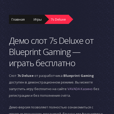
Главная
Игры
7s Deluxe
Демо слот 7s Deluxe от
Blueprint Gaming —
играть бесплатно
Слот
7s Deluxe
от разработчика
Blueprint Gaming
доступен в демонстрационном режиме. Вы можете
запустить игру бесплатно на сайте
VAVADA Казино
без
регистрации и без пополнения счёта.
Демо-версия позволяет полностью ознакомиться с
игровым процессом, механикой, бонусными функциями и