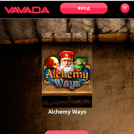
ВХОД
Alchemy Ways