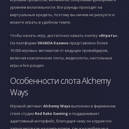
уровнем волатильности. Все раунды проходят на
виртуальные кредиты, поэтому вы ничем не рискуете и
можете играть в удобном темпе.
Чтобы начать игру, достаточно нажать кнопку
«Играть»
.
На платформе
VAVADA Казино
представлено более
10 000 игровых автоматов от ведущих провайдеров,
включая классические слоты, видеослоты, настольные
игры и live-раздел.
Особенности слота Alchemy
Ways
Игровой автомат
Alchemy Ways
выполнен в фирменном
стиле студии
Red Rake Gaming
и поддерживает
адаптивный интерфейс, благодаря чему он корректно
запускается как на компьютере, так и на мобильных