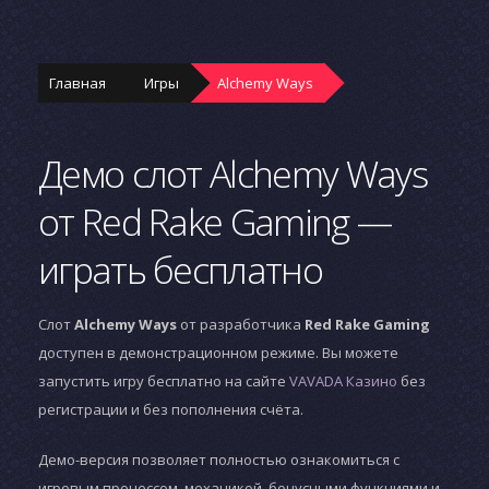
Главная
Игры
Alchemy Ways
Демо слот Alchemy Ways
от Red Rake Gaming —
играть бесплатно
Слот
Alchemy Ways
от разработчика
Red Rake Gaming
доступен в демонстрационном режиме. Вы можете
запустить игру бесплатно на сайте
VAVADA Казино
без
регистрации и без пополнения счёта.
Демо-версия позволяет полностью ознакомиться с
игровым процессом, механикой, бонусными функциями и