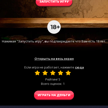
ЗАПУСТИТЬ ИГРУ
Нажимая "Запустить игру", вы подтверждаете что Вам есть 18 лет.
Открыть на весь экран
Если игра не работает, нажмите
сюда
Рейтинг
5
Всего оценок:
1
ИГРАТЬ НА ДЕНЬГИ