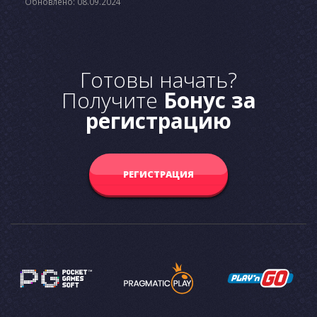
Обновлено:
08.09.2024
Готовы начать?
Получите
Бонус за
регистрацию
РЕГИСТРАЦИЯ