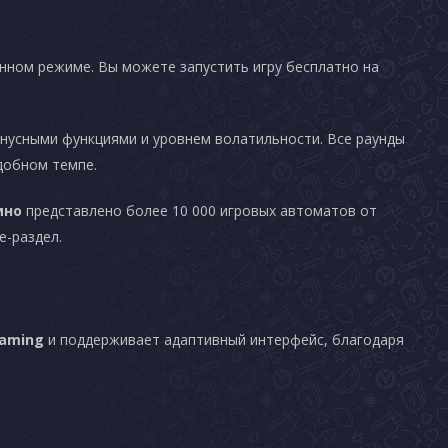
нном режиме. Вы можете запустить игру бесплатно на
нусными функциями и уровнем волатильности. Все раунды
добном темпе.
ино
представлено более 10 000 игровых автоматов от
e-раздел.
Gaming
и поддерживает адаптивный интерфейс, благодаря