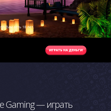
то Вам есть 18 лет.
ИГРАТЬ НА ДЕНЬГИ
ke Gaming — играть