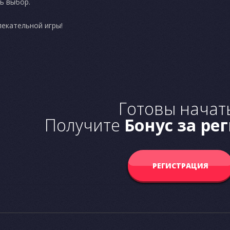
ь выбор.
лекательной игры!
Готовы начат
Получите
Бонус за ре
РЕГИСТРАЦИЯ