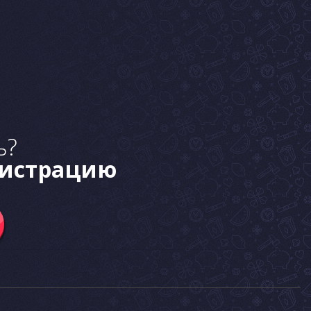
ь?
гистрацию