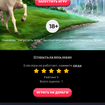
ЗАПУСТИТЬ ИГРУ
Нажимая "Запустить игру", вы подтверждаете что Вам есть 18 лет.
Открыть на весь экран
Если игра не работает, нажмите
сюда
Рейтинг
5
Всего оценок:
1
ИГРАТЬ НА ДЕНЬГИ