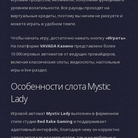
уровнем волатильности. Все раунды проходят на
виртуальные кредиты, поэтому вы ничем не рискуете и
можете играть в удобном темпе.
Чтобы начать игру, достаточно нажать кнопку
«Играть»
.
На платформе
VAVADA Казино
представлено более
10 000 игровых автоматов от ведущих провайдеров,
включая классические слоты, видеослоты, настольные
игры и live-раздел.
Особенности слота Mystic
Lady
Игровой автомат
Mystic Lady
выполнен в фирменном
стиле студии
Red Rake Gaming
и поддерживает
адаптивный интерфейс, благодаря чему он корректно
запускается как на компьютере, так и на мобильных