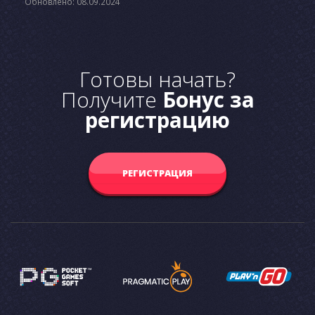
Обновлено:
08.09.2024
Готовы начать?
Получите
Бонус за
регистрацию
РЕГИСТРАЦИЯ