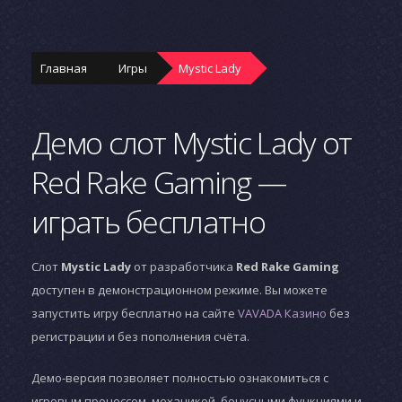
Главная
Игры
Mystic Lady
Демо слот Mystic Lady от
Red Rake Gaming —
играть бесплатно
Слот
Mystic Lady
от разработчика
Red Rake Gaming
доступен в демонстрационном режиме. Вы можете
запустить игру бесплатно на сайте
VAVADA Казино
без
регистрации и без пополнения счёта.
Демо-версия позволяет полностью ознакомиться с
игровым процессом, механикой, бонусными функциями и