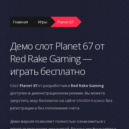
Главная
Игры
Planet 67
Демо слот Planet 67 от
Red Rake Gaming —
играть бесплатно
Слот
Planet 67
от разработчика
Red Rake Gaming
доступен в демонстрационном режиме. Вы можете
запустить игру бесплатно на сайте
VAVADA Казино
без
регистрации и без пополнения счёта.
Демо-версия позволяет полностью ознакомиться с
игровым процессом, механикой, бонусными функциями и