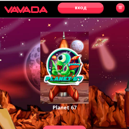
ВХОД
Planet 67