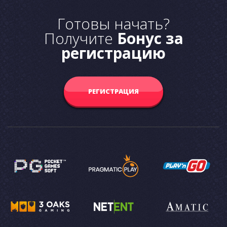
Готовы начать?
Получите
Бонус за
регистрацию
РЕГИСТРАЦИЯ