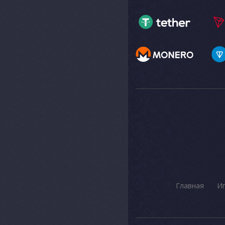
Главная
И