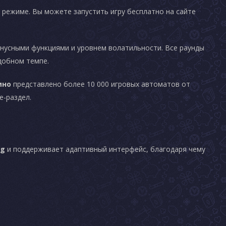
режиме. Вы можете запустить игру бесплатно на сайте
нусными функциями и уровнем волатильности. Все раунды
добном темпе.
ино
представлено более 10 000 игровых автоматов от
e-раздел.
ng
и поддерживает адаптивный интерфейс, благодаря чему