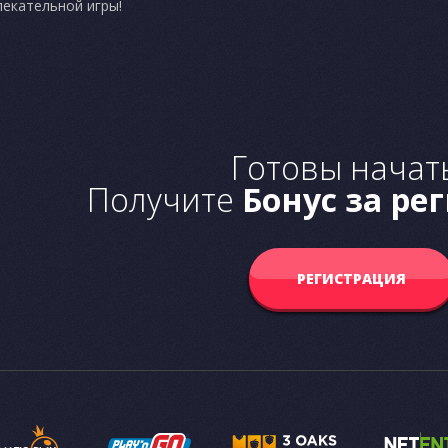
лекательной игры!
Готовы начат
Получите
Бонус за ре
РЕГИСТРАЦИЯ