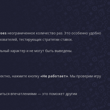
roes
неограниченное количество раз. Это особенно удобно
зователей, тестирующих стратегии ставок.
ьный характер и не могут быть выведены.
ректно, нажмите кнопку
«Не работает»
. Мы проверим игру
иться впечатлениями — это поможет другим