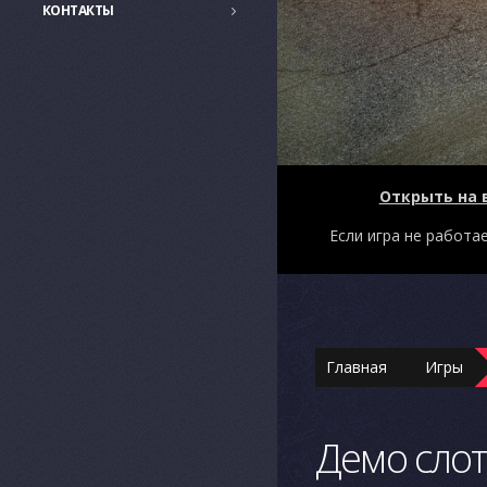
КОНТАКТЫ
Открыть на 
Если игра не работа
Главная
Игры
Демо слот