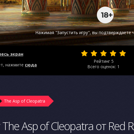
Нажимая "Запустить игру", вы подтверждаете ч
весь экран
Рейтинг
5
ет, нажмите
сюда
Всего оценок:
1
The Asp of Cleopatra
 The Asp of Cleopatra от Red