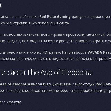
о
patra
от разработчика
Red Rake Gaming
доступен в демонстрац
ез регистрации и без пополнения счёта.
т полностью ознакомиться с игровым процессом, механикой, бо
ые кредиты, поэтому вы ничем не рискуете и можете играть в у
остаточно нажать кнопку
«Играть»
. На платформе
VAVADA Каз
включая классические слоты, видеослоты, настольные игры и liv
 слота The Asp of Cleopatra
Asp of Cleopatra
выполнен в фирменном стиле студии
Red Rak
ректно запускается как на компьютере, так и на мобильных устр
ете изучить: