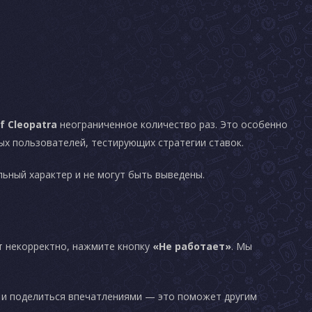
f Cleopatra
неограниченное количество раз. Это особенно
ых пользователей, тестирующих стратегии ставок.
ьный характер и не могут быть выведены.
т некорректно, нажмите кнопку
«Не работает»
. Мы
и поделиться впечатлениями — это поможет другим