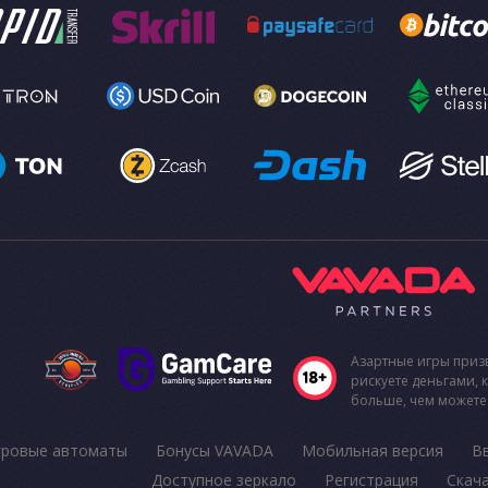
Азартные игры призв
рискуете деньгами, к
больше, чем можете 
гровые автоматы
Бонусы VAVADA
Мобильная версия
В
Доступное зеркало
Регистрация
Скач