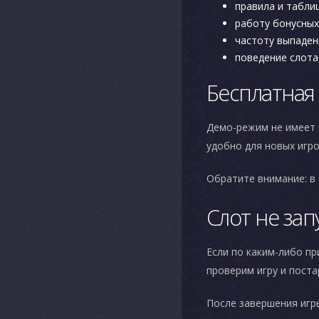
правила и табли
работу бонусных
частоту выпаден
поведение слота
Бесплатная
Демо-режим не имеет 
удобно для новых игро
Обратите внимание: в
Слот не зап
Если по каким-либо п
проверим игру и поста
После завершения игр