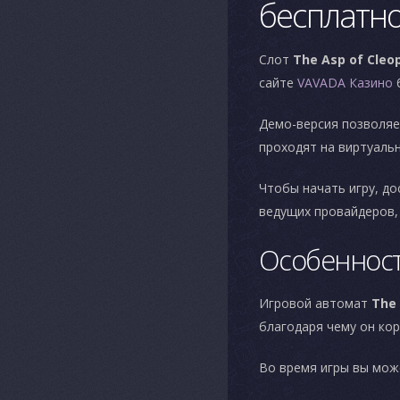
бесплатн
Слот
The Asp of Cleo
сайте
VAVADA Казино
б
Демо-версия позволяе
проходят на виртуальн
Чтобы начать игру, д
ведущих провайдеров, 
Особенности
Игровой автомат
The 
благодаря чему он кор
Во время игры вы мож