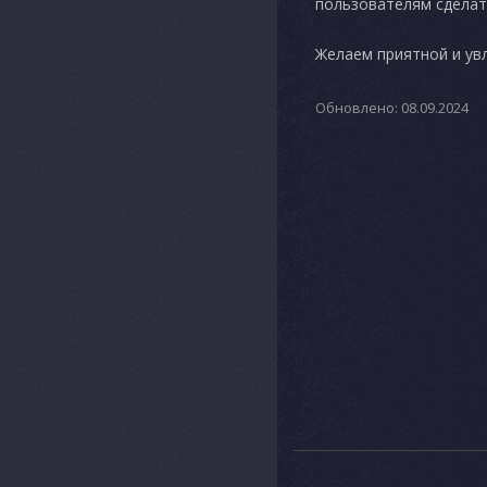
пользователям сделат
Желаем приятной и ув
Обновлено:
08.09.2024