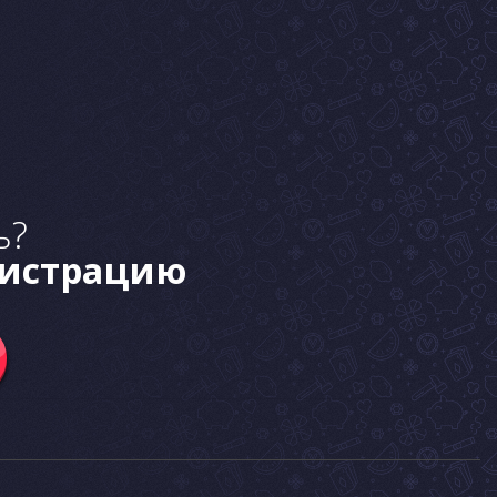
ь?
гистрацию