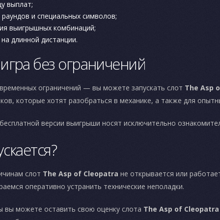
цу выплат;
 раундов и специальных символов;
ия выигрышных комбинаций;
 на длинной дистанции.
 игра без ограничений
временных ограничений — вы можете запускать слот
The Asp o
ков, которые хотят разобраться в механике, а также для опытн
 бесплатной версии выигрыши носят исключительно ознакомител
ускается?
ричинам слот
The Asp of Cleopatra
не открывается или работае
раемся оперативно устранить технические неполадки.
ы вы можете оставить свою оценку слота
The Asp of Cleopatra