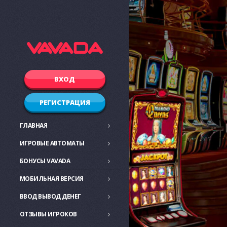
ВХОД
РЕГИСТРАЦИЯ
ГЛАВНАЯ
ИГРОВЫЕ АВТОМАТЫ
БОНУСЫ VAVADA
МОБИЛЬНАЯ ВЕРСИЯ
ВВОД ВЫВОД ДЕНЕГ
ОТЗЫВЫ ИГРОКОВ