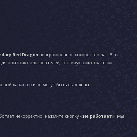
ndary Red Dragon
неограниченное количество раз. Это
 для опытных пользователей, тестирующих стратегии
ьный характер и не могут быть выведены.
ботает некорректно, нажмите кнопку
«Не работает»
. Мы