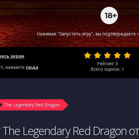
Нажимая "Запустить игру", вы подтверждаете ч
весь экран
Рейтинг
5
ет, нажмите
сюда
Всего оценок:
1
The Legendary Red Dragon
 The Legendary Red Dragon о