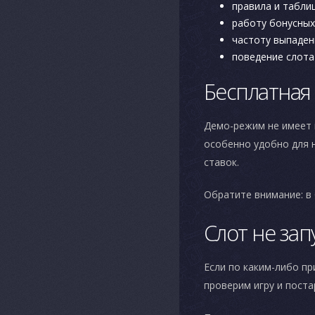
правила и табли
работу бонусных
частоту выпаден
поведение слота
Бесплатная
Демо-режим не имеет 
особенно удобно для 
ставок.
Обратите внимание: в
Слот не зап
Если по каким-либо п
проверим игру и поста