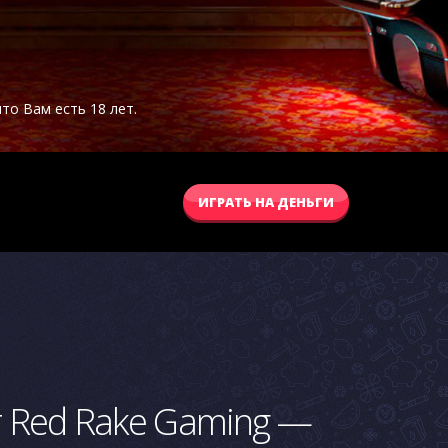
то Вам есть 18 лет.
ИГРАТЬ НА ДЕНЬГИ
т Red Rake Gaming —