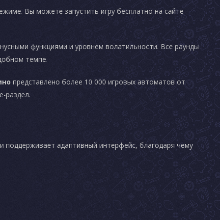
жиме. Вы можете запустить игру бесплатно на сайте
нусными функциями и уровнем волатильности. Все раунды
добном темпе.
ино
представлено более 10 000 игровых автоматов от
e-раздел.
и поддерживает адаптивный интерфейс, благодаря чему