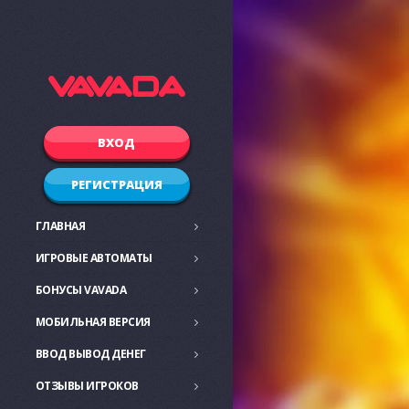
ВХОД
РЕГИСТРАЦИЯ
ГЛАВНАЯ
ИГРОВЫЕ АВТОМАТЫ
БОНУСЫ VAVADA
МОБИЛЬНАЯ ВЕРСИЯ
ВВОД ВЫВОД ДЕНЕГ
ОТЗЫВЫ ИГРОКОВ