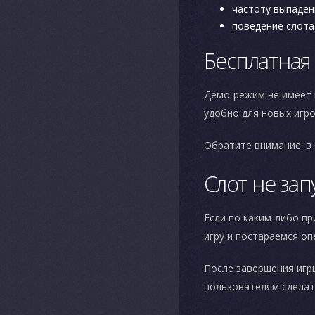
частоту выпаден
поведение слота
Бесплатная
Демо-режим не имеет 
удобно для новых игро
Обратите внимание: в
Слот не зап
Если по каким-либо п
игру и постараемся оп
После завершения игр
пользователям сделат