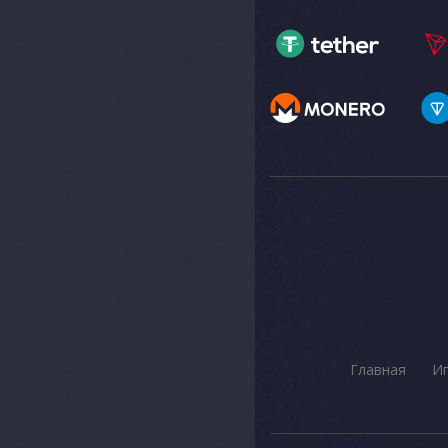
Главная
И