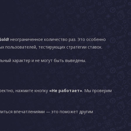
Gold!
неограниченное количество раз. Это особенно
ых пользователей, тестирующих стратегии ставок.
ьный характер и не могут быть выведены.
ректно, нажмите кнопку
«Не работает»
. Мы проверим
литься впечатлениями — это поможет другим