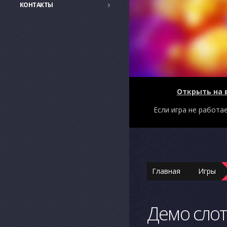
КОНТАКТЫ
Открыть на 
Если игра не работа
Главная
Игры
Демо слот