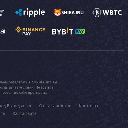
аны развлекать. Помните, что вы
огда делаете ставки. Не тратьте
позволить себе проиграть.
вод Вывод денег
Отзывы игроков
Контакты
ать
Карта сайта