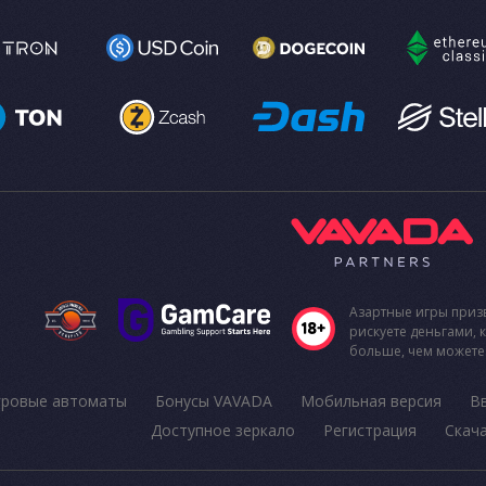
Азартные игры призв
рискуете деньгами, к
больше, чем можете 
гровые автоматы
Бонусы VAVADA
Мобильная версия
В
Доступное зеркало
Регистрация
Скач