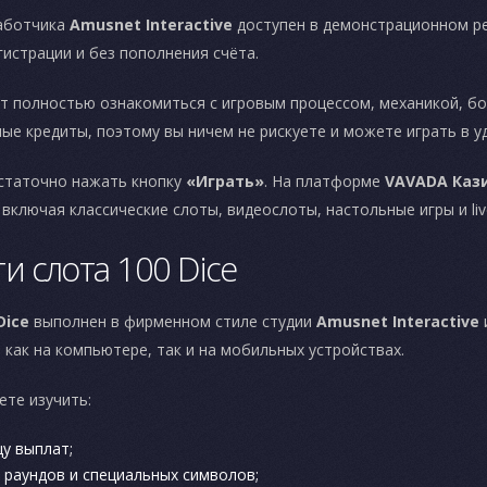
аботчика
Amusnet Interactive
доступен в демонстрационном ре
гистрации и без пополнения счёта.
т полностью ознакомиться с игровым процессом, механикой, бо
ые кредиты, поэтому вы ничем не рискуете и можете играть в у
остаточно нажать кнопку
«Играть»
. На платформе
VAVADA Каз
включая классические слоты, видеослоты, настольные игры и liv
и слота 100 Dice
Dice
выполнен в фирменном стиле студии
Amusnet Interactive
 как на компьютере, так и на мобильных устройствах.
ете изучить:
цу выплат;
 раундов и специальных символов;