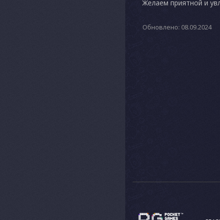
Желаем приятной и ув
Обновлено:
08.09.2024