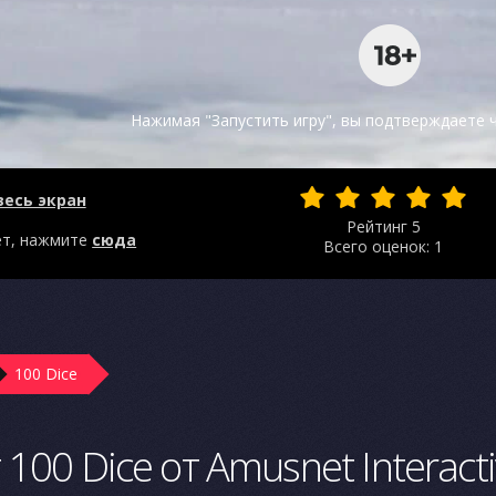
Нажимая "Запустить игру", вы подтверждаете ч
весь экран
Рейтинг
5
ет, нажмите
сюда
Всего оценок:
1
100 Dice
 100 Dice от Amusnet Interac