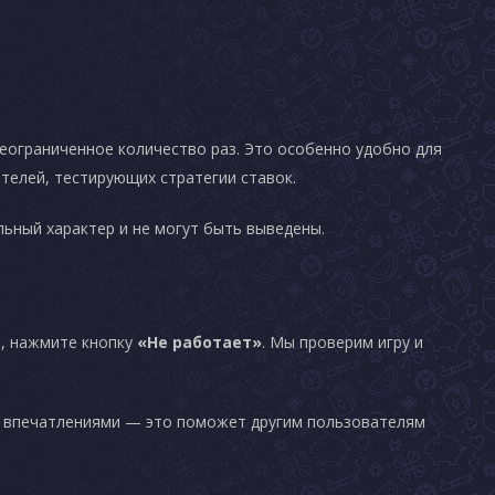
еограниченное количество раз. Это особенно удобно для
телей, тестирующих стратегии ставок.
ьный характер и не могут быть выведены.
о, нажмите кнопку
«Не работает»
. Мы проверим игру и
 впечатлениями — это поможет другим пользователям