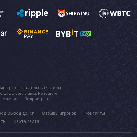
аны развлекать. Помните, что вы
огда делаете ставки. Не тратьте
позволить себе проиграть.
вод Вывод денег
Отзывы игроков
Контакты
ать
Карта сайта