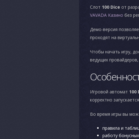
Слот
100 Dice
от разр
VAVADA Казино
без ре
Демо-версия позволяе
проходят на виртуальн
Чтобы начать игру, д
ведущих провайдеров, 
Особенност
Игровой автомат
100 
корректно запускается
Во время игры вы мож
правила и табли
работу бонусных