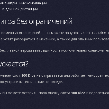
ия выигрышных комбинаций;
 на длинной дистанции.
 игра без ограничений
временных ограничений — вы можете запускать слот
100 Dice
н
е хотят разобраться в механике, а также для опытных пользова
 бесплатной версии выигрыши носят исключительно ознакомител
ускается?
ричинам слот
100 Dice
не открывается или работает некорректн
но устранить технические неполадки.
ы вы можете оставить свою оценку слота
100 Dice
и поделиться