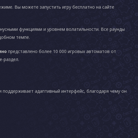
жиме. Вы можете запустить игру бесплатно на сайте
нусными функциями и уровнем волатильности. Все раунды
добном темпе.
ино
представлено более 10 000 игровых автоматов от
e-раздел.
и поддерживает адаптивный интерфейс, благодаря чему он